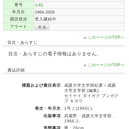
巻号
1-61
年月次
1966-2026
購読状況
受入継続中
アラート
このページのTOPへ
目次・あらすじ
目次・あらすじの電子情報はありません。
このページのTOPへ
書誌詳細
標題および責任表示
成蹊大学文学部紀要 / 成蹊
大学文学部 [編集]
セイケイ ダイガク ブンガク
ブ キヨウ
巻次・年月次
1号 ( [1965] )-
出版事項
武蔵野 : 成蹊大学文学部 ,
1966.1-
形態事項
冊 ; 26cm