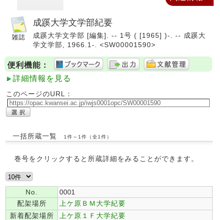
成蹊大学文学部紀要
成蹊大学文学部 [編集]. -- 1号 ( [1965] )-. -- 成蹊大
学文学部, 1966.1-. <SW00001590>
便利機能：
詳細情報を見る
このページのURL：
一括所蔵一覧
1件～1件（全1件）
巻号をクリックすると所蔵詳細をみることができます。
No.
0001
配架場所
上ケ原ＢＭ大学紀要
新着配架場所
上ケ原１Ｆ大学紀要