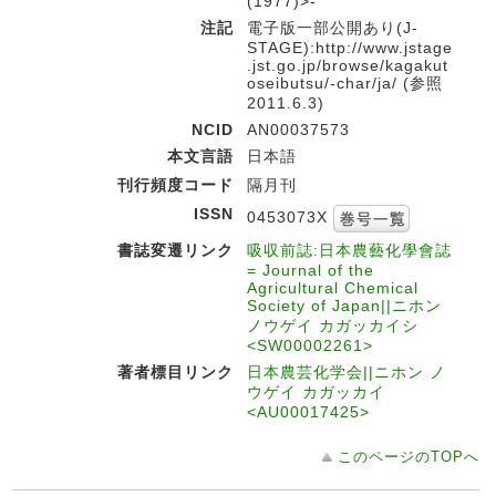
(1977)>-
注記
電子版一部公開あり(J-
STAGE):http://www.jstage
.jst.go.jp/browse/kagakut
oseibutsu/-char/ja/ (参照
2011.6.3)
NCID
AN00037573
本文言語
日本語
刊行頻度コード
隔月刊
ISSN
0453073X
書誌変遷リンク
吸収前誌:日本農藝化學會誌
= Journal of the
Agricultural Chemical
Society of Japan||ニホン
ノウゲイ カガッカイシ
<SW00002261>
著者標目リンク
日本農芸化学会||ニホン ノ
ウゲイ カガッカイ
<AU00017425>
このページのTOPへ