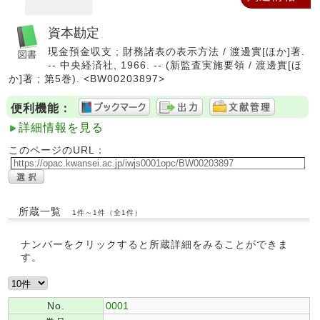
資本勘定
現金預金収支 ; 財務諸表の表示方法 / 渡邊實[ほか]著.
-- 中央経済社, 1966. -- (新監査実施要領 / 渡邊實[ほ
か]著 ; 第5巻). <BW00203897>
便利機能：
詳細情報を見る
このページのURL：
所蔵一覧
1件～1件（全1件）
ナンバーをクリックすると所蔵詳細をみることができま
す。
No.
0001