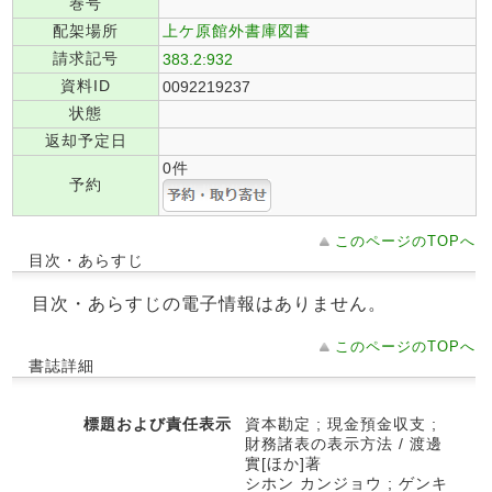
巻号
配架場所
上ケ原館外書庫図書
請求記号
383.2:932
資料ID
0092219237
状態
返却予定日
0件
予約
このページのTOPへ
目次・あらすじ
目次・あらすじの電子情報はありません。
このページのTOPへ
書誌詳細
標題および責任表示
資本勘定 ; 現金預金収支 ;
財務諸表の表示方法 / 渡邊
實[ほか]著
シホン カンジョウ ; ゲンキ