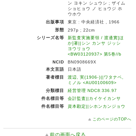
ン ヨキン シュウシ ; ザイム
ショヒョウ ノ ヒョウジ ホ
ウホウ
出版事項
東京 : 中央経済社 , 1966
形態
297p ; 22cm
シリーズ名等
新監査実施要領 / 渡邊實[ほ
か]著||シン カンサ ジッシ
ヨウリョウ
<BW03120937> 第5巻//b
NCID
BN0908669X
本文言語
日本語
著者標目
渡辺, 実(1906-)||ワタナベ,
ミノル <AU00100609>
分類標目
経営管理 NDC8:336.97
件名標目等
会計監査||カイケイカンサ
件名標目等
資本勘定||シホンカンジョウ
このページのTOPへ
前の画面へ戻る