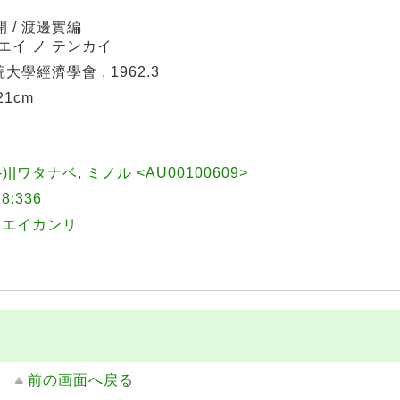
 / 渡邊實編
エイ ノ テンカイ
大學經濟學會 , 1962.3
 21cm
-)||ワタナベ, ミノル <AU00100609>
:336
イエイカンリ
前の画面へ戻る