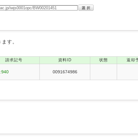
きます。
請求記号
資料ID
状態
返却
:940
0091674986