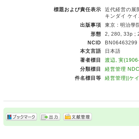
標題および責任表示
近代経営の展開
キンダイ ケイ
出版事項
東京 : 明治學院
形態
2, 280, 33p ;
NCID
BN06463299
本文言語
日本語
著者標目
渡辺, 実(1906
分類標目
経営管理 NDC8
件名標目等
経営管理||ケ