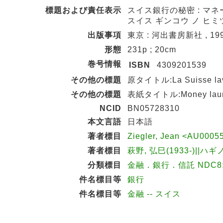
標題および責任表示
スイス銀行の秘密 : マネ
スイス ギンコウ ノ ヒミ
出版事項
東京 : 河出書房新社 , 199
形態
231p ; 20cm
巻号情報
ISBN
4309201539
その他の標題
原タイトル:La Suisse lave
その他の標題
表紙タイトル:Money laun
NCID
BN05728310
本文言語
日本語
著者標目
Ziegler, Jean <AU0005
著者標目
萩野, 弘巳(1933-)||ハギ
分類標目
金融．銀行．信託 NDC8:3
件名標目等
銀行
件名標目等
金融 -- スイス