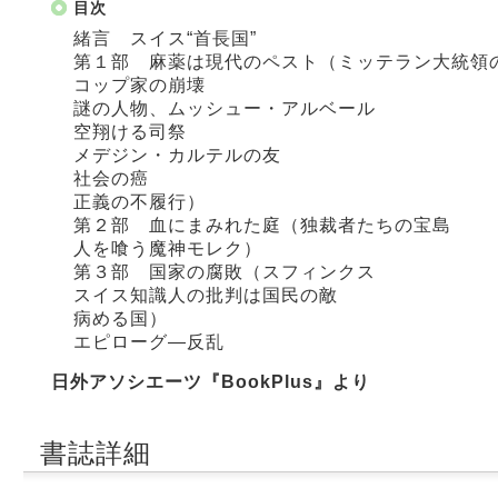
目次
緒言 スイス“首長国”
第１部 麻薬は現代のペスト（ミッテラン大統領
コップ家の崩壊
謎の人物、ムッシュー・アルベール
空翔ける司祭
メデジン・カルテルの友
社会の癌
正義の不履行）
第２部 血にまみれた庭（独裁者たちの宝島
人を喰う魔神モレク）
第３部 国家の腐敗（スフィンクス
スイス知識人の批判は国民の敵
病める国）
エピローグ―反乱
日外アソシエーツ『BookPlus』より
書誌詳細