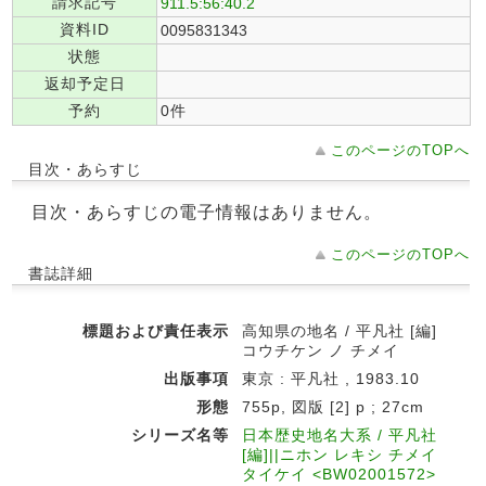
請求記号
911.5:56:40.2
資料ID
0095831343
状態
返却予定日
予約
0件
このページのTOPへ
目次・あらすじ
目次・あらすじの電子情報はありません。
このページのTOPへ
書誌詳細
標題および責任表示
高知県の地名 / 平凡社 [編]
コウチケン ノ チメイ
出版事項
東京 : 平凡社 , 1983.10
形態
755p, 図版 [2] p ; 27cm
シリーズ名等
日本歴史地名大系 / 平凡社
[編]||ニホン レキシ チメイ
タイケイ <BW02001572>