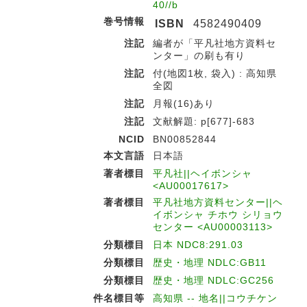
40//b
巻号情報
ISBN
4582490409
注記
編者が「平凡社地方資料セ
ンター」の刷も有り
注記
付(地図1枚, 袋入) : 高知県
全図
注記
月報(16)あり
注記
文献解題: p[677]-683
NCID
BN00852844
本文言語
日本語
著者標目
平凡社||ヘイボンシャ
<AU00017617>
著者標目
平凡社地方資料センター||ヘ
イボンシャ チホウ シリョウ
センター <AU00003113>
分類標目
日本 NDC8:291.03
分類標目
歴史・地理 NDLC:GB11
分類標目
歴史・地理 NDLC:GC256
件名標目等
高知県 -- 地名||コウチケン