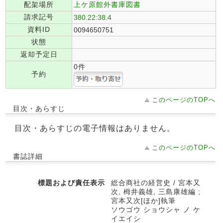
配架場所
上ケ原館外書庫図書
請求記号
380.22:38.4
資料ID
0094650751
状態
返却予定日
0件
予約
このページのTOPへ
目次・あらすじ
目次・あらすじの電子情報はありません。
このページのTOPへ
書誌詳細
標題および責任表示
総合商社の経営史 / 宮本又
次, 栂井義雄, 三島康雄編 ;
宮本又次[ほか]執筆
ソウゴウ ショウシャ ノ ケ
イエイシ