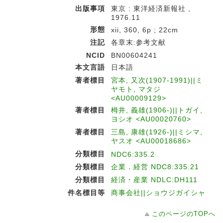
出版事項
東京 : 東洋経済新報社 ,
1976.11
形態
xii, 360, 6p ; 22cm
注記
各章末:参考文献
NCID
BN00604241
本文言語
日本語
著者標目
宮本, 又次(1907-1991)||ミ
ヤモト, マタジ
<AU00009129>
著者標目
栂井, 義雄(1906-)||トガイ,
ヨシオ <AU00020760>
著者標目
三島, 康雄(1926-)||ミシマ,
ヤスオ <AU00018686>
分類標目
NDC6:335.2
分類標目
企業．経営 NDC8:335.21
分類標目
経済・産業 NDLC:DH111
件名標目等
商事会社||ショウジガイシャ
このページのTOPへ