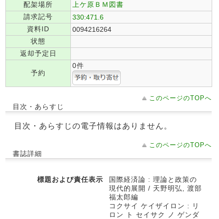
配架場所
上ケ原ＢＭ図書
請求記号
330:471.6
資料ID
0094216264
状態
返却予定日
0件
予約
このページのTOPへ
目次・あらすじ
目次・あらすじの電子情報はありません。
このページのTOPへ
書誌詳細
標題および責任表示
国際経済論 : 理論と政策の
現代的展開 / 天野明弘, 渡部
福太郎編
コクサイ ケイザイロン : リ
ロン ト セイサク ノ ゲンダ