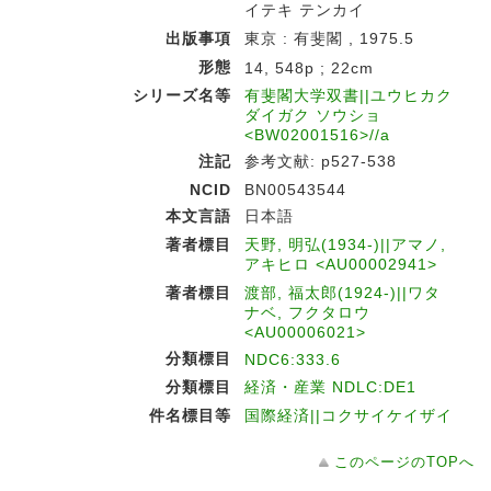
イテキ テンカイ
出版事項
東京 : 有斐閣 , 1975.5
形態
14, 548p ; 22cm
シリーズ名等
有斐閣大学双書||ユウヒカク
ダイガク ソウショ
<BW02001516>//a
注記
参考文献: p527-538
NCID
BN00543544
本文言語
日本語
著者標目
天野, 明弘(1934-)||アマノ,
アキヒロ <AU00002941>
著者標目
渡部, 福太郎(1924-)||ワタ
ナベ, フクタロウ
<AU00006021>
分類標目
NDC6:333.6
分類標目
経済・産業 NDLC:DE1
件名標目等
国際経済||コクサイケイザイ
このページのTOPへ