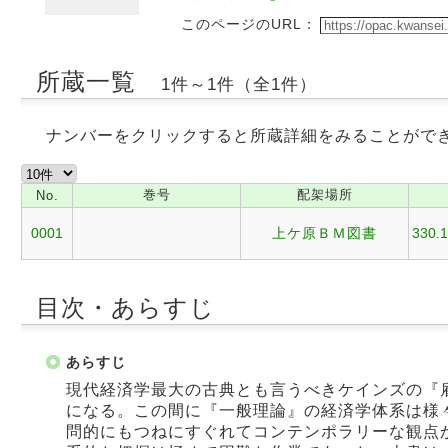
このページのURL：
所蔵一覧
1件～1件（全1件）
ナンバーをクリックすると所蔵詳細をみることがで
巻号
配架場所
No.
0001
上ケ原ＢＭ図書
330.1
目次・あらすじ
あらすじ
現代経済学最大の古典とも言うべきケインズの『
になる。この間に『一般理論』の経済学体系は様
問的にもつねにすぐれてコンテンポラリーな観点