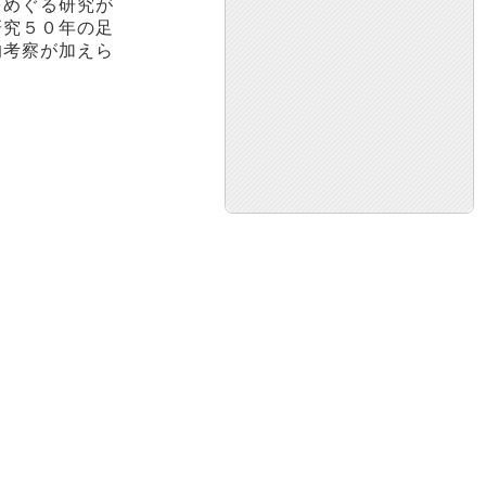
をめぐる研究が
研究５０年の足
的考察が加えら