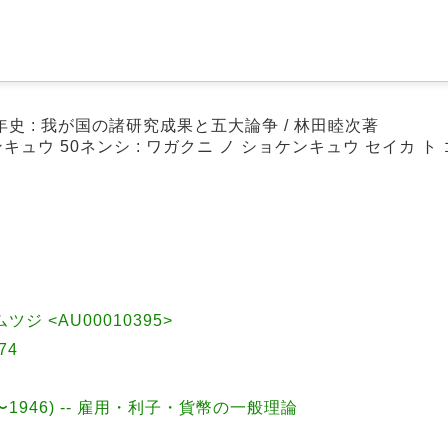
史 : 我が国の諸研究成果と五大論争 / 林田睦次著
キュウ 50ネンシ : ワガクニ ノ ショケンキュウ セイカ 
ムツジ <AU00010395>
74
1883〜1946) -- 雇用・利子・貨幣の一般理論