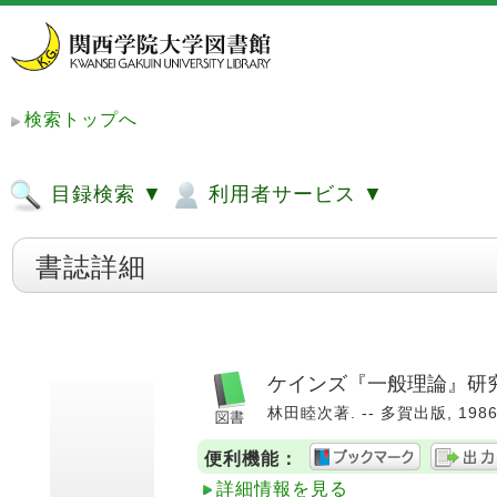
検索トップへ
目録検索 ▼
利用者サービス ▼
書誌詳細
ケインズ『一般理論』研究
林田睦次著. -- 多賀出版, 1986.
便利機能：
詳細情報を見る