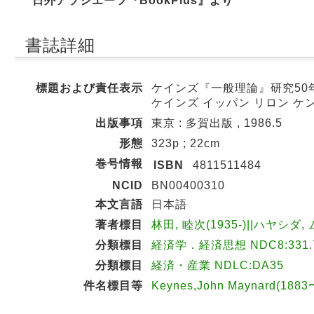
日外アソシエーツ『BookPlus』より
書誌詳細
標題および責任表示
ケインズ『一般理論』研究50年
ケインズ イッパン リロン ケン
出版事項
東京 : 多賀出版 , 1986.5
形態
323p ; 22cm
巻号情報
ISBN
4811511484
NCID
BN00400310
本文言語
日本語
著者標目
林田, 睦次(1935-)||ハヤシダ, 
分類標目
経済学．経済思想 NDC8:331.
分類標目
経済・産業 NDLC:DA35
件名標目等
Keynes,John Maynard(