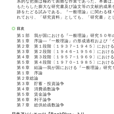
系的な把握は極めて困難な作業であった。本書は
もたらした膨大な研究書及び論文等の文献的成果
跡をたどる試みである。『一般理論』に関わる様
れており、「研究資料」としても、「研究書」と
目次
第１部 我が国における『一般理論』研究５０年
第１章 序論―『一般理論』の形成過程および「
第２章 第１段階〔１９３７−１９４５〕におけ
第３章 第２段階〔１９４６−１９５６〕におけ
第４章 第３段階〔１９５７−１９６９〕におけ
第５章 第４段階〔１９７０−１９８５〕におけ
第６章 結論―我が国における『一般理論』研究
第１章 序論
第２章総論
第３章 貯蓄・投資論争
第４章 消費函数論争
第５章 賃金論争
第６章 利子論争
第７章 総供給函数論争