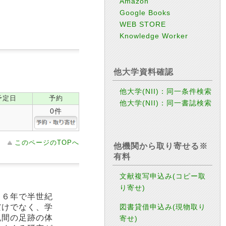
Amazon
Google Books
WEB STORE
Knowledge Worker
他大学資料確認
他大学(NII)：同一条件検索
予定日
予約
他大学(NII)：同一書誌検索
0件
このページのTOPへ
他機関から取り寄せる※
有料
文献複写申込み(コピー取
り寄せ)
８６年で半世紀
図書貸借申込み(現物取り
だけでなく、学
紀間の足跡の体
寄せ)