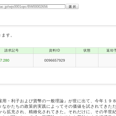
きます。
請求記号
資料ID
状態
返却
7:280
0096657929
雇用・利子および貨幣の一般理論』が世に出て、今年１９
々なかたちの政策的実践によってその価値を試されてきた
から拡充され、精緻化されてきた。それだけに、その半世