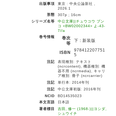
出版事項
東京 : 中央公論新社 ,
2026.1
形態
307p ; 16cm
シリーズ名等
中公文庫||チュウコウ ブン
コ <BW02002344> よ-43-
7//a
巻号情報
巻次
下 : 新装版
等
978412207751
ISBN
5
注記
表現種別: テキスト
(ncrcontent), 機器種別: 機
器不用 (ncrmedia), キャリ
ア種別: 冊子 (ncrcarrier)
注記
単行本: 2014年刊
注記
中公文庫初版: 2016年刊
NCID
BD14535023
本文言語
日本語
著者標目
吉田, 修一 (1968-)||ヨシダ,
シュウイチ