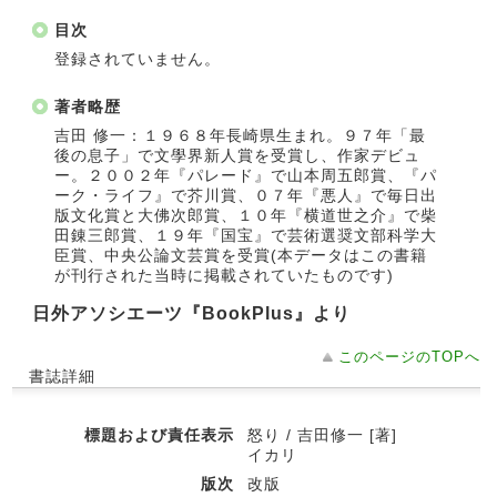
目次
登録されていません。
著者略歴
吉田 修一：１９６８年長崎県生まれ。９７年「最
後の息子」で文學界新人賞を受賞し、作家デビュ
ー。２００２年『パレード』で山本周五郎賞、『パ
ーク・ライフ』で芥川賞、０７年『悪人』で毎日出
版文化賞と大佛次郎賞、１０年『横道世之介』で柴
田錬三郎賞、１９年『国宝』で芸術選奨文部科学大
臣賞、中央公論文芸賞を受賞(本データはこの書籍
が刊行された当時に掲載されていたものです)
日外アソシエーツ『BookPlus』より
このページのTOPへ
書誌詳細
標題および責任表示
怒り / 吉田修一 [著]
イカリ
版次
改版