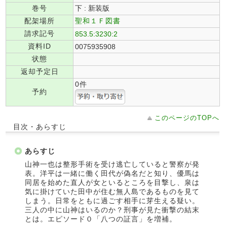
巻号
下 : 新装版
配架場所
聖和１Ｆ図書
請求記号
853.5:3230:2
資料ID
0075935908
状態
返却予定日
0件
予約
このページのTOPへ
目次・あらすじ
あらすじ
山神一也は整形手術を受け逃亡していると警察が発
表。洋平は一緒に働く田代が偽名だと知り、優馬は
同居を始めた直人が女といるところを目撃し、泉は
気に掛けていた田中が住む無人島であるものを見て
しまう。日常をともに過ごす相手に芽生える疑い。
三人の中に山神はいるのか？刑事が見た衝撃の結末
とは。エピソード０「八つの証言」を増補。