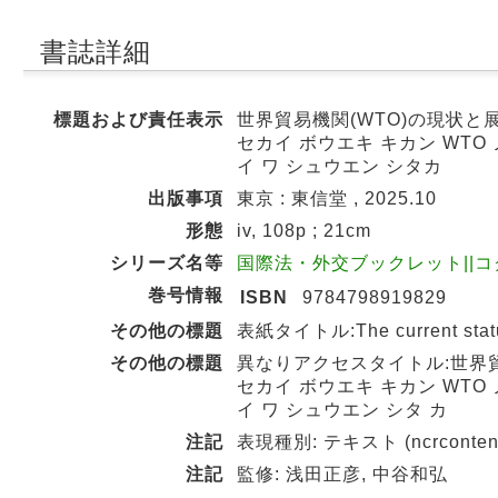
書誌詳細
標題および責任表示
世界貿易機関(WTO)の現状と
セカイ ボウエキ キカン WTO 
イ ワ シュウエン シタカ
出版事項
東京 : 東信堂 , 2025.10
形態
iv, 108p ; 21cm
シリーズ名等
国際法・外交ブックレット||コクサ
巻号情報
ISBN
9784798919829
その他の標題
表紙タイトル:The current status a
その他の標題
異なりアクセスタイトル:世界
セカイ ボウエキ キカン WTO 
イ ワ シュウエン シタ カ
注記
表現種別: テキスト (ncrcontent
注記
監修: 浅田正彦, 中谷和弘