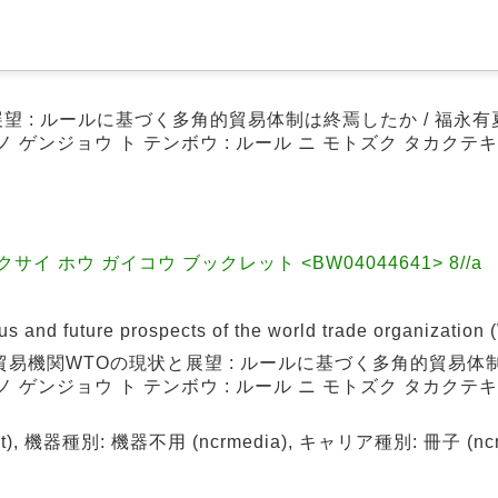
展望 : ルールに基づく多角的貿易体制は終焉したか / 福永有
ノ ゲンジョウ ト テンボウ : ルール ニ モトズク タカクテ
イ ホウ ガイコウ ブックレット <BW04044641> 8//a
nd future prospects of the world trade organization
貿易機関WTOの現状と展望 : ルールに基づく多角的貿易体
ノ ゲンジョウ ト テンボウ : ルール ニ モトズク タカクテ
), 機器種別: 機器不用 (ncrmedia), キャリア種別: 冊子 (ncrca