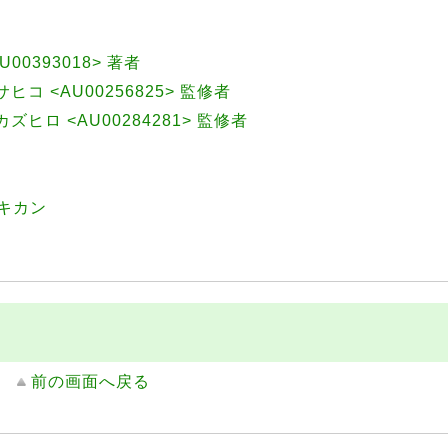
U00393018> 著者
マサヒコ <AU00256825> 監修者
, カズヒロ <AU00284281> 監修者
キカン
前の画面へ戻る