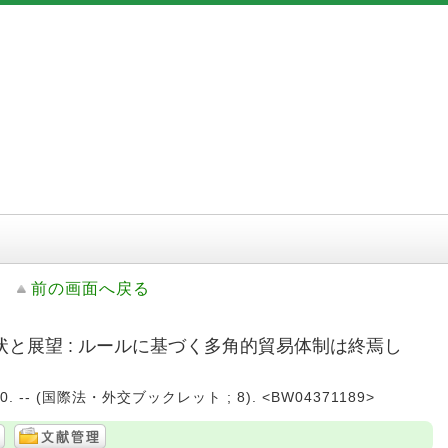
前の画面へ戻る
現状と展望 : ルールに基づく多角的貿易体制は終焉し
10. -- (国際法・外交ブックレット ; 8). <BW04371189>