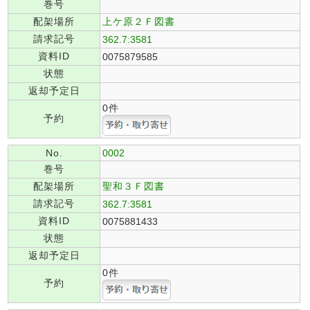
巻号
配架場所
上ケ原２Ｆ図書
請求記号
362.7:3581
資料ID
0075879585
状態
返却予定日
0件
予約
No.
0002
巻号
配架場所
聖和３Ｆ図書
請求記号
362.7:3581
資料ID
0075881433
状態
返却予定日
0件
予約