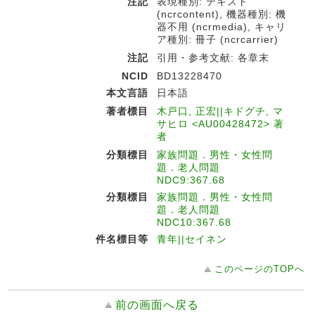
注記
表現種別: テキスト
(ncrcontent), 機器種別: 機
器不用 (ncrmedia), キャリ
ア種別: 冊子 (ncrcarrier)
注記
引用・参考文献: 各章末
NCID
BD13228470
本文言語
日本語
著者標目
木戸口, 正宏||キドグチ, マ
サヒロ <AU00428472> 著
者
分類標目
家族問題．男性・女性問
題．老人問題
NDC9:367.68
分類標目
家族問題．男性・女性問
題．老人問題
NDC10:367.68
件名標目等
青年||セイネン
このページのTOPへ
前の画面へ戻る