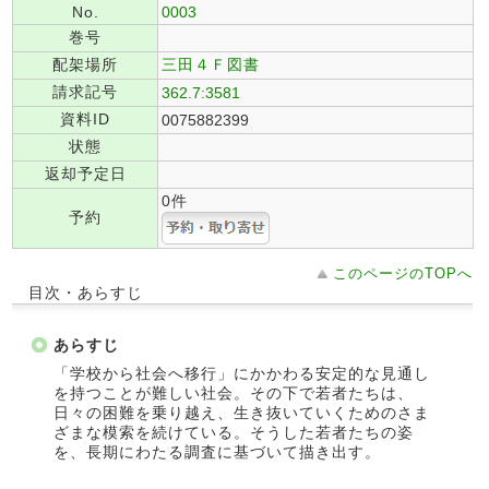
No.
0003
巻号
配架場所
三田４Ｆ図書
請求記号
362.7:3581
資料ID
0075882399
状態
返却予定日
0件
予約
このページのTOPへ
目次・あらすじ
あらすじ
「学校から社会へ移行」にかかわる安定的な見通し
を持つことが難しい社会。その下で若者たちは、
日々の困難を乗り越え、生き抜いていくためのさま
ざまな模索を続けている。そうした若者たちの姿
を、長期にわたる調査に基づいて描き出す。