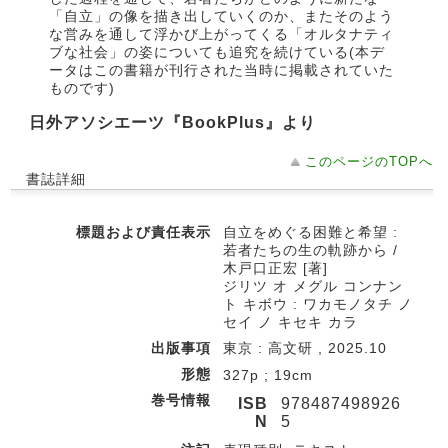
「自立」の像を描き出していくのか、またそのよう
な営みを通して浮かび上がってくる「オルタナティ
ブな社会」の姿についても追究を続けている(本デ
ータはこの書籍が刊行された当時に掲載されていた
ものです)
日外アソシエーツ『BookPlus』より
このページのTOPへ
書誌詳細
標題および責任表示
自立をめぐる困難と希望 :
若者たちの生の軌跡から /
木戸口正宏 [著]
ジリツ オ メグル コンナン
ト キボウ : ワカモノタチ ノ
セイ ノ キセキ カラ
出版事項
東京 : 高文研 , 2025.10
形態
327p ; 19cm
巻号情報
ISB
978487498926
N
5