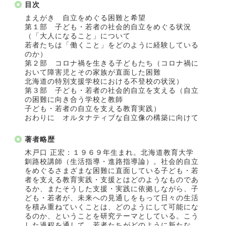
目次
まえがき 自立をめぐる困難と希望
第１部 子ども・若者の社会的自立をめぐる状況
（「大人になること」について
若者たちは「働くこと」をどのように経験している
のか）
第２部 コロナ禍を生きる子どもたち（コロナ禍に
おいて障害児とその家族が直面した困難
北海道の特別支援学校における不登校の状況）
第３部 子ども・若者の社会的自立を支える（自立
の困難に向き合う学校と教師
子ども・若者の自立を支える教育実践）
おわりに オルタナティブな自立像の構築に向けて
著者略歴
木戸口 正宏：１９６９年生まれ。北海道教育大学
釧路校講師（生活指導・進路指導論）。社会的自立
をめぐるさまざまな困難に直面している子ども・若
者を支える教育実践・支援とはどのようなものであ
るか、またそうした支援・実践に依拠しながら、子
ども・若者が、未来への見通しをもって日々の生活
を積み重ねていくことは、どのようにして可能にな
るのか、ということを研究テーマとしている。こう
した過程を通して、若者たちがどのように新たな