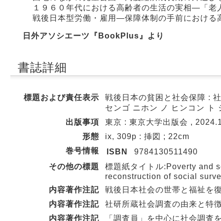
１９６０年代における高齢者の生活の実相―「老
戦後日本型労働・雇用―保障体制の手前における
日外アソシエーツ『BookPlus』より
書誌詳細
標題および責任表示
戦後日本の貧困と社会保障 : 社
センゴ ニホン ノ ヒンコン ト 
出版事項
東京 : 東京大学出版会 , 2024.
形態
ix, 309p : 挿図 ; 22cm
巻号情報
ISBN
9784130511490
その他の標題
標題紙タイトル:Poverty and social
reconstruction of social surv
内容著作注記
戦後日本社会の世帯と福祉を復元
内容著作注記
社研所蔵社会調査の由来と特徴 
内容著作注記
「調査員」を中心に社会調査を描