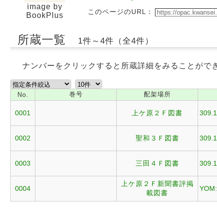
image by
このページのURL：
BookPlus
所蔵一覧
1件～4件（全4件）
ナンバーをクリックすると所蔵詳細をみることがで
巻号
配架場所
No.
0001
上ケ原２Ｆ図書
309.1
0002
聖和３Ｆ図書
309.1
0003
三田４Ｆ図書
309.1
上ケ原２Ｆ新聞書評掲
0004
YOM:
載図書