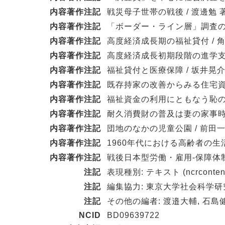
内容著作注記
戦災母子世帯の戦後 / 渡邊勉 
内容著作注記
「ボーダー・ライン層」調査の復
内容著作注記
高度経済成長期の福祉貸付 / 
内容著作注記
高度経済成長初期段階の進学支援
内容著作注記
福祉貸付と医療保障 / 坂井晃介
内容著作注記
既存持家の改善からみる住宅資金
内容著作注記
福祉資金の利用にともなう恥の規
内容著作注記
耐久消費財の普及は妻の家事時間
内容著作注記
団地のなかの児童公園 / 前田一
内容著作注記
1960年代における高齢者の生活
内容著作注記
戦後日本型労働・雇用-保障体
注記
表現種別: テキスト (ncrcontent
注記
編集協力: 東京大学社会科学
注記
その他の編者: 渡邉大輔, 石島
NCID
BD09639722