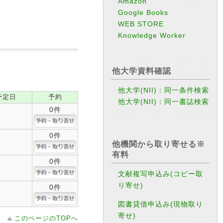
Amazon
Google Books
WEB STORE
Knowledge Worker
他大学資料確認
他大学(NII)：同一条件検索
予定日
予約
他大学(NII)：同一書誌検索
0件
0件
他機関から取り寄せる※
有料
0件
文献複写申込み(コピー取
り寄せ)
0件
図書貸借申込み(現物取り
寄せ)
このページのTOPへ