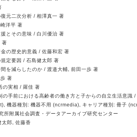
著
元二次分析 / 相澤真一 著
角崎洋平 著
とその意味 / 白川優治 著
 著
の歴史的意義 / 佐藤和宏 著
定要因 / 石島健太郎 著
を減らしたのか / 渡邉大輔, 前田一歩 著
歩 著
の実相 / 羅佳 著
制の手前における高齢者の働き方と子からの自立生活意識 / 
), 機器種別: 機器不用 (ncrmedia), キャリア種別: 冊子 (ncrca
研究所附属社会調査・データアーカイブ研究センター
健太郎, 佐藤香