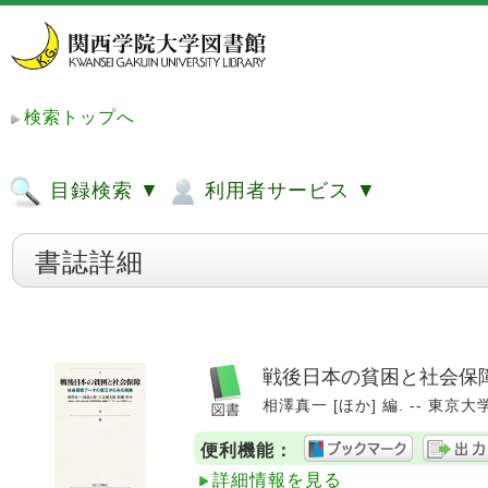
検索トップへ
目録検索 ▼
利用者サービス ▼
書誌詳細
戦後日本の貧困と社会保障
相澤真一 [ほか] 編. -- 東京大学出
便利機能：
詳細情報を見る