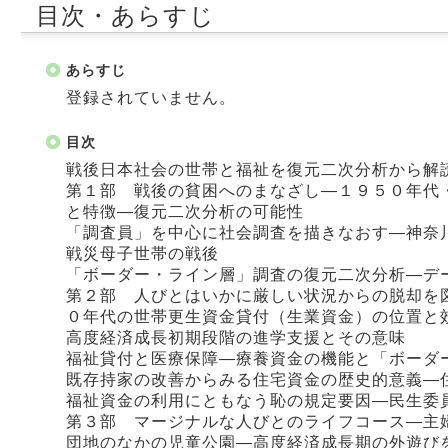
目次・あらすじ
あらすじ
登録されていません。
目次
戦後日本社会の世帯と福祉を復元二次分析から解
第１部 戦後の貧困へのまなざし―１９５０年代
と特徴―復元二次分析の可能性
「調査員」を中心に社会調査を描きなおす―神奈
戦災母子世帯の戦後
「ボーダー・ライン層」調査の復元二次分析―デ
第２部 人びとはいかに厳しい状況からの脱却を
０年代の世帯更生資金貸付（生業資金）の位置と
高度経済成長初期段階の進学支援とその意味
福祉貸付と医療保障―療養資金の機能と「ボーダ
既存持家の改善からみる住宅資金の歴史的意義―
福祉資金の利用にともなう恥の規定要因―民生委
第３部 マージナルな人びとのライフコース―主
団地のなかの児童公園―高度経済成長期の外遊び