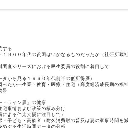
読する
・１９６０年代の貧困はいかなるものだったか（社研所蔵
川調査シリーズにおける民生委員の役割に着目して
ータから見る１９６０年代前半の低所得層）
図ったか―生業・教育・医療・住宅（高度経済成長期の福
効果
ー・ライン層」の健康
住宅事情および政策の棲み分け
員による伴走支援に注目して）
婦・子ども・高齢者（耐久消費財の普及は妻の家事時間を
をめぐる生活時間データの分析