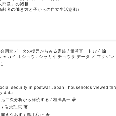
人問題」の諸相
高齢者の働き方と子からの自立生活意識）
会調査データの復元からみる家族 / 相澤真一 [ほか] 編
シャカイ ホショウ : シャカイ チョウサ データ ノ フクゲン
11
 security in postwar Japan : households viewed thr
ey data
二次分析から解読する / 相澤真一 著
/ 岩永理恵 著
きなおす / 堀江和正 著