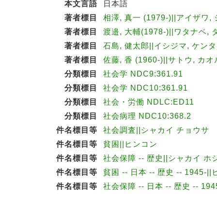
本文言語
日本語
著者標目
相澤, 真一 (1979-)||アイザワ,
著者標目
渡邉, 大輔(1978-)||ワタナベ,
著者標目
石島, 健太郎||イシジマ, ケンタロ
著者標目
佐藤, 香 (1960-)||サトウ, カオ
分類標目
社会学 NDC9:361.91
分類標目
社会学 NDC10:361.91
分類標目
社会・労働 NDLC:ED11
分類標目
社会病理 NDC10:368.2
件名標目等
社会調査||シャカイ チョウサ
件名標目等
貧困||ヒンコン
件名標目等
社会保障 -- 歴史||シャカイ ホ
件名標目等
貧困 -- 日本 -- 歴史 -- 1945-|
件名標目等
社会保障 -- 日本 -- 歴史 -- 19