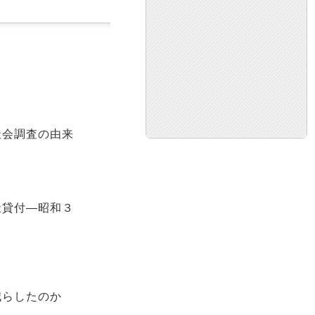
社会調査の由来
祉貸付―昭和３
減らしたのか