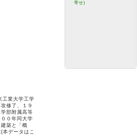
寄せ)
京工業大学工学
専攻修了、１９
工学部附属高等
０００年同大学
に建築と「概
(本データはこ