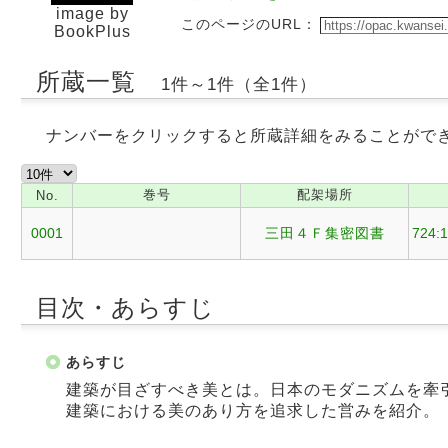
image by
このページのURL：
BookPlus
所蔵一覧
1件～1件（全1件）
ナンバーをクリックすると所蔵詳細をみることがで
巻号
配架場所
No.
0001
三田４Ｆ集密図書
724:
目次・あらすじ
あらすじ
建築が目ざすべき美とは。日本のモダニズムを牽
建築における美のあり方を追求した営みを紹介。