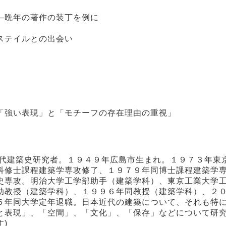
―晩年の著作の装丁を例に
ステイルとの出会い
「強い表現」と「モチーフの存在理由の重視」
近代建築史研究者。１９４９年広島市生まれ。１９７３年東
科修士課程建築学専攻修了、１９７９年同博士課程建築学
史専攻。明治大学工学部助手（建築学科）、東京工業大学
助教授（建築学科）、１９９６年同教授（建築学科）、２
５年同大学定年退職。日本近代の建築について、それも特
と表現」、「空間」、「文化」、「保存」などについて研究
)