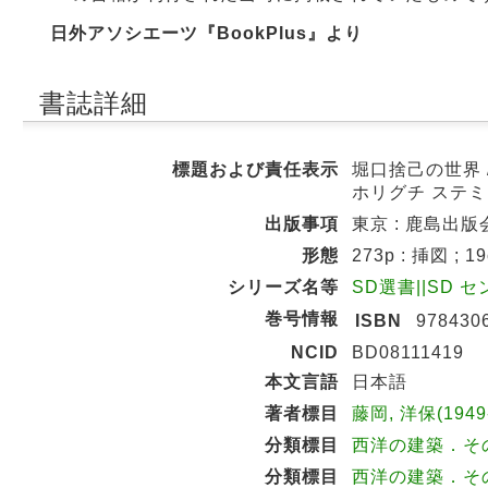
日外アソシエーツ『BookPlus』より
書誌詳細
標題および責任表示
堀口捨己の世界 
ホリグチ ステミ
出版事項
東京 : 鹿島出版会 
形態
273p : 挿図 ; 1
シリーズ名等
SD選書||SD セン
巻号情報
ISBN
978430
NCID
BD08111419
本文言語
日本語
著者標目
藤岡, 洋保(1949
分類標目
西洋の建築．その他
分類標目
西洋の建築．その他