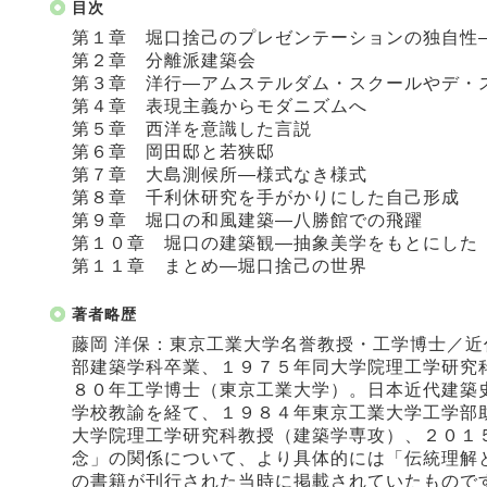
目次
第１章 堀口捨己のプレゼンテーションの独自性
第２章 分離派建築会
第３章 洋行―アムステルダム・スクールやデ・
第４章 表現主義からモダニズムへ
第５章 西洋を意識した言説
第６章 岡田邸と若狭邸
第７章 大島測候所―様式なき様式
第８章 千利休研究を手がかりにした自己形成
第９章 堀口の和風建築―八勝館での飛躍
第１０章 堀口の建築観―抽象美学をもとにした
第１１章 まとめ―堀口捨己の世界
著者略歴
藤岡 洋保：東京工業大学名誉教授・工学博士／
部建築学科卒業、１９７５年同大学院理工学研究
８０年工学博士（東京工業大学）。日本近代建築
学校教諭を経て、１９８４年東京工業大学工学部
大学院理工学研究科教授（建築学専攻）、２０１
念」の関係について、より具体的には「伝統理解
の書籍が刊行された当時に掲載されていたものです