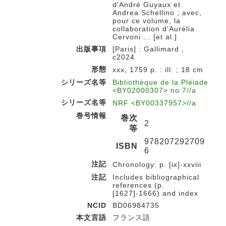
d'André Guyaux et
Andrea Schellino ; avec,
pour ce volume, la
collaboration d'Aurélia
Cervoni ... [et al.]
出版事項
[Paris] : Gallimard ,
c2024
形態
xxx, 1759 p. : ill. ; 18 cm
シリーズ名等
Bibliothèque de la Pléiade
<BY02000307> no 7//a
シリーズ名等
NRF <BY00337957>//a
巻号情報
巻次
2
等
978207292709
ISBN
6
注記
Chronology: p. [ix]-xxviii
注記
Includes bibliographical
references (p.
[1627]-1666) and index
NCID
BD06984735
本文言語
フランス語