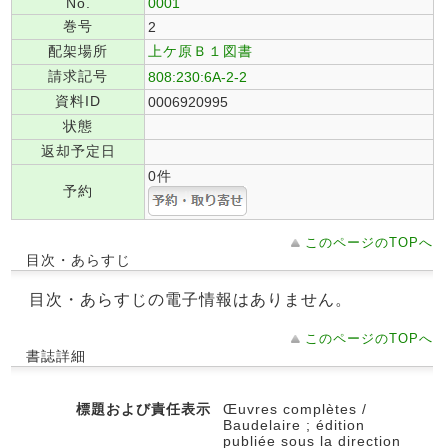
No.
0001
巻号
2
配架場所
上ケ原Ｂ１図書
請求記号
808:230:6A-2-2
資料ID
0006920995
状態
返却予定日
0件
予約
このページのTOPへ
目次・あらすじ
目次・あらすじの電子情報はありません。
このページのTOPへ
書誌詳細
標題および責任表示
Œuvres complètes /
Baudelaire ; édition
publiée sous la direction