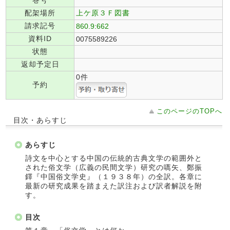
巻号
配架場所
上ケ原３Ｆ図書
請求記号
860.9:662
資料ID
0075589226
状態
返却予定日
0件
予約
このページのTOPへ
目次・あらすじ
あらすじ
詩文を中心とする中国の伝統的古典文学の範囲外と
された俗文学（広義の民間文学）研究の嚆矢、鄭振
鐸『中国俗文学史』（１９３８年）の全訳。各章に
最新の研究成果を踏まえた訳注および訳者解説を附
す。
目次