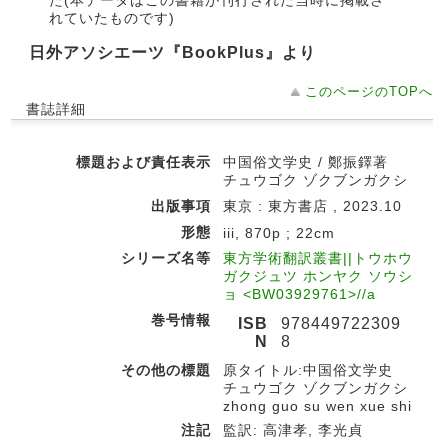
た(本データはこの書籍が刊行された当時に掲載さ
れていたものです)
日外アソシエーツ『BookPlus』より
このページのTOPへ
書誌詳細
標題および責任表示
中国俗文学史 / 鄭振鐸著
チュウゴク ゾクブンガクシ
出版事項
東京 : 東方書店 , 2023.10
形態
iii, 870p ; 22cm
シリーズ名等
東方学術翻訳叢書||トウホウ
ガクジュツ ホンヤク ソウシ
ョ <BW03929761>//a
巻号情報
ISB
978449722309
N
8
その他の標題
原タイトル:中国俗文学史
チュウゴク ゾクブンガクシ
zhong guo su wen xue shi
注記
監訳: 高津孝, 李光貞