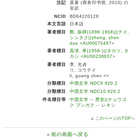
注記
原著 (商务印书馆, 2010) の
全訳
NCID
BD04220128
本文言語
日本語
著者標目
鄭, 振鐸(1898-1958)||テイ,
シンタク||zheng, zhen
duo <AU00075497>
著者標目
高津, 孝(1958-)||タカツ, タ
カシ <AU00238837>
著者標目
李, 光貞
リ, コウテイ
li, guang zhen <>
分類標目
中国文学 NDC9:920.2
分類標目
中国文学 NDC10:920.2
件名標目等
中国文学 -- 歴史||チュウゴ
ク ブンガク -- レキシ
このページのTOPへ
前の画面へ戻る