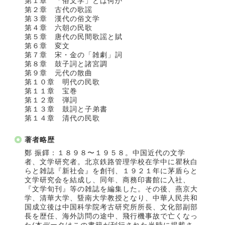
第１章 「俗文学」とは何か
第２章 古代の歌謡
第３章 漢代の俗文学
第４章 六朝の民歌
第５章 唐代の民間歌謡と賦
第６章 変文
第７章 宋・金の「雑劇」詞
第８章 鼓子詞と諸宮調
第９章 元代の散曲
第１０章 明代の民歌
第１１章 宝巻
第１２章 弾詞
第１３章 鼓詞と子弟書
第１４章 清代の民歌
著者略歴
鄭 振鐸：１８９８〜１９５８。中国近代の文学
者、文学研究者。北京鉄路管理学校在学中に瞿秋白
らと雑誌『新社会』を創刊、１９２１年に茅盾らと
文学研究会を結成し、同年、商務印書館に入社、
『文学旬刊』等の雑誌を編集した。その後、燕京大
学、清華大学、曁南大学教授となり、中華人民共和
国成立後は中国科学院考古研究所所長、文化部副部
長を歴任、海外訪問の途中、飛行機事故で亡くなっ