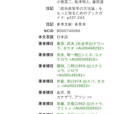
小熊英二, 島津明人, 藤田護
注記
「総合政策学の方法論」を
もっと知るためのブックガ
イド: p237-243
注記
参考文献: 各章末
NCID
BD00746086
本文言語
日本語
著者標目
桑原, 武夫 (社会学)||クワハ
ラ, タケオ <AU00468292>
著者標目
清水, 唯一朗||シミズ, ユイ
チロウ <AU00306816>
著者標目
國領, 二郎(1959-)||コクリ
ョウ, ジロウ
<AU00149181>
著者標目
井庭, 崇(1974-)||イバ, タカ
シ <AU00229823>
著者標目
金沢, 篤
カナザワ, アツシ <>
著者標目
加藤, 文俊(1962-)||カトウ,
フミトシ <AU00350932>