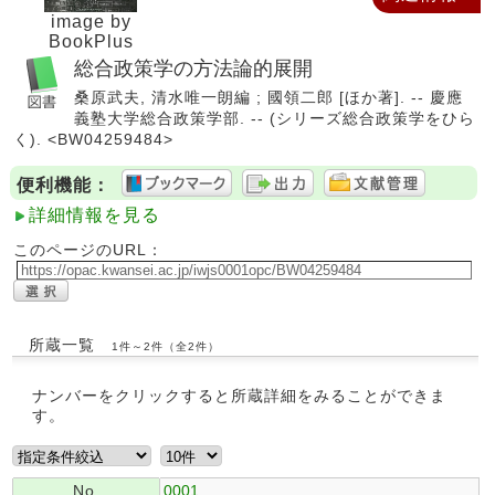
image by
BookPlus
総合政策学の方法論的展開
桑原武夫, 清水唯一朗編 ; 國領二郎 [ほか著]. -- 慶應
義塾大学総合政策学部. -- (シリーズ総合政策学をひら
く). <BW04259484>
便利機能：
詳細情報を見る
このページのURL：
所蔵一覧
1件～2件（全2件）
ナンバーをクリックすると所蔵詳細をみることができま
す。
No.
0001