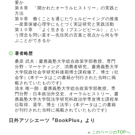
要か
第８章 「開かれたオーラルヒストリー」の実践と
方法
第９章 働くことを通じたウェルビーイングの推進
―産業保健心理学にもとづく実証研究と実践活動
第１０章 「よく生きる（ブエンビビール）」とい
う理念を問い直す―先住民の言葉と視点から何を学
ぶことができるか
著者略歴
桑原 武夫：慶應義塾大学総合政策学部教授。専門
分野：マーケティング、消費者研究。慶應義塾大学
大学院政社会学研究科後期博士課程修了。博士（社
会学）(本データはこの書籍が刊行された当時に掲
載されていたものです)
清水 唯一朗：慶應義塾大学総合政策学部教授。専
門分野：日本政治外交史、オーラルヒストリー。慶
應義塾大学大学院法学研究科政治学専攻博士課程単
位取得、退学。博士（法学）(本データはこの書籍
が刊行された当時に掲載されていたものです)
日外アソシエーツ『BookPlus』より
このページのTOPへ