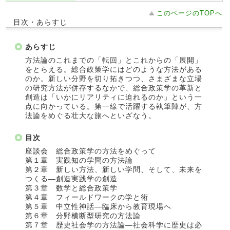
このページのTOPへ
目次・あらすじ
あらすじ
方法論のこれまでの「転回」とこれからの「展開」
をとらえる。総合政策学にはどのような方法がある
のか。新しい分野を切り拓きつつ、さまざまな立場
の研究方法が併存するなかで、総合政策学の革新と
創造は「いかにリアリティに迫れるのか」という一
点に向かっている。第一線で活躍する執筆陣が、方
法論をめぐる壮大な旅へといざなう。
目次
座談会 総合政策学の方法をめぐって
第１章 実践知の学問の方法論
第２章 新しい方法、新しい学問、そして、未来を
つくる―創造実践学の創造
第３章 数学と総合政策学
第４章 フィールドワークの学と術
第５章 中立性神話―臨床から教育現場へ
第６章 分野横断型研究の方法論
第７章 歴史社会学の方法論―社会科学に歴史は必