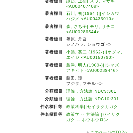
著者標目
諏訪, 正樹||スワ, マサキ
<AU00407409>
著者標目
石川, 初(1964-)||イシカワ,
ハジメ <AU00433010>
著者標目
森, さち子||モリ, サチコ
<AU00286544>
著者標目
篠原, 舟吾
シノハラ, ショウゴ <>
著者標目
小熊, 英二 (1962-)||オグマ,
エイジ <AU00150790>
著者標目
島津, 明人(1969-)||シマズ,
アキヒト <AU00239446>
著者標目
藤田, 護
フジタ, マモル <>
分類標目
理論．方法論 NDC9:301
分類標目
理論．方法論 NDC10:301
件名標目等
政策科学||セイサクカガク
件名標目等
政策学 -- 方法論||セイサク
ガク -- ホウホウロン
このページのTOPへ