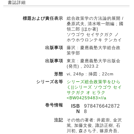
書誌詳細
標題および責任表示
総合政策学の方法論的展開 /
桑原武夫, 清水唯一朗編 ; 國
領二郎 [ほか著]
ソウゴウ セイサクガク ノ
ホウホウロンテキ テンカイ
出版事項
藤沢 : 慶應義塾大学総合政
策学部
出版事項
東京 : 慶應義塾大学出版会
(発売) , 2023.2
形態
vi, 248p : 挿図 ; 22cm
シリーズ名等
シリーズ総合政策学をひら
く||シリーズ ソウゴウ セイ
サクガク オ ヒラク
<BW04259483>//a
巻号情報
ISB
978476642872
N
8
注記
その他の著者: 井庭崇, 金沢
篤, 加藤文俊, 諏訪正樹, 石
川初, 森さち子, 篠原舟吾,