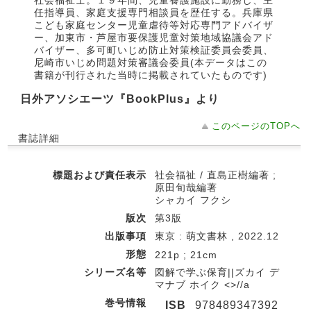
社会福祉士。１９年間、児童養護施設に勤務し、主
任指導員、家庭支援専門相談員を歴任する。兵庫県
こども家庭センター児童虐待等対応専門アドバイザ
ー、加東市・芦屋市要保護児童対策地域協議会アド
バイザー、多可町いじめ防止対策検証委員会委員、
尼崎市いじめ問題対策審議会委員(本データはこの
書籍が刊行された当時に掲載されていたものです)
日外アソシエーツ『BookPlus』より
このページのTOPへ
書誌詳細
標題および責任表示
社会福祉 / 直島正樹編著 ;
原田旬哉編著
シャカイ フクシ
版次
第3版
出版事項
東京 : 萌文書林 , 2022.12
形態
221p ; 21cm
シリーズ名等
図解で学ぶ保育||ズカイ デ
マナブ ホイク <>//a
巻号情報
ISB
978489347392