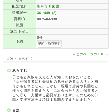
巻号
配架場所
聖和３Ｆ図書
請求記号
361:4491(2)
資料ID
0075466938
状態
返却予定日
0件
予約
このページのTOPへ
目次・あらすじ
あらすじ
子どもと家族を支える人が知っておきたいこと。
「なぜ保育者に社会福祉の勉強が必要なの？」と思
うかもしれません。しかし、現場で虐待や貧困など
様々な問題を抱えた人々に出会ったとき、保育者と
して守り、支援する必要があります。そのための知
識と支援方法を１項目１見開きでまとめました。
目次