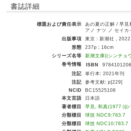
書誌詳細
標題および責任表示
あの夏の正解 / 早
アノ ナツ ノ セイカ
出版事項
東京 : 新潮社 , 2022
形態
237p ; 16cm
シリーズ名等
新潮文庫||シンチョウ ブン
巻号情報
ISBN
978410120
注記
単行本: 2021年刊
注記
参考文献: p[229]
NCID
BC15525108
本文言語
日本語
著者標目
早見, 和真(1977-)|
分類標目
球技 NDC9:783.7
分類標目
球技 NDC10:783.7