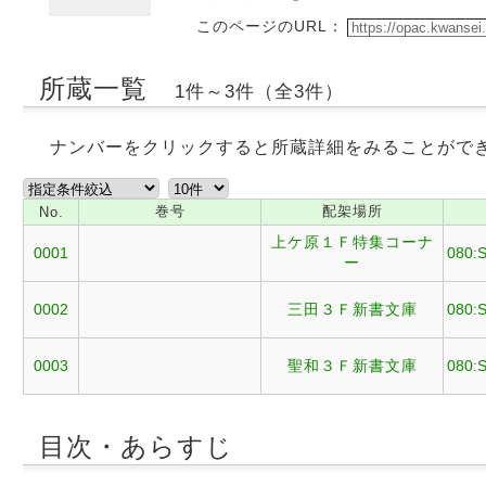
このページのURL：
所蔵一覧
1件～3件（全3件）
ナンバーをクリックすると所蔵詳細をみることがで
巻号
配架場所
No.
上ケ原１Ｆ特集コーナ
0001
080:
ー
0002
三田３Ｆ新書文庫
080:
0003
聖和３Ｆ新書文庫
080:
目次・あらすじ