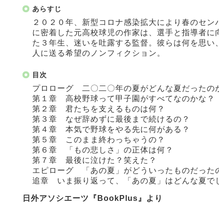
あらすじ
２０２０年、新型コロナ感染拡大により春のセン
に密着した元高校球児の作家は、選手と指導者に向
た３年生、迷いを吐露する監督。彼らは何を思い
人に送る希望のノンフィクション。
目次
プロローグ 二〇二〇年の夏がどんな夏だったの
第１章 高校野球って甲子園がすべてなのかな？
第２章 君たちを支えるものは何？
第３章 なぜ辞めずに最後まで続けるの？
第４章 本気で野球をやる先に何がある？
第５章 このまま終わっちゃうの？
第６章 「もの悲しさ」の正体は何？
第７章 最後に泣けた？笑えた？
エピローグ 「あの夏」がどういったものだった
追章 いま振り返って、「あの夏」はどんな夏で
日外アソシエーツ『BookPlus』より