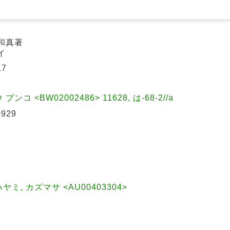
見和真著
イ
.7
コ <BW02002486> 11628, は-68-2//a
6929
|ハヤミ, カズマサ <AU00403304>