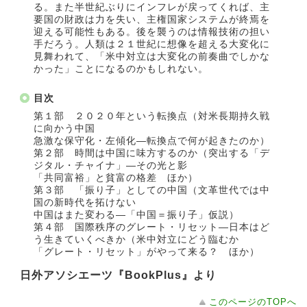
る。また半世紀ぶりにインフレが戻ってくれば、主
要国の財政は力を失い、主権国家システムが終焉を
迎える可能性もある。後を襲うのは情報技術の担い
手だろう。人類は２１世紀に想像を超える大変化に
見舞われて、「米中対立は大変化の前奏曲でしかな
かった」ことになるのかもしれない。
目次
第１部 ２０２０年という転換点（対米長期持久戦
に向かう中国
急激な保守化・左傾化―転換点で何が起きたのか）
第２部 時間は中国に味方するのか（突出する「デ
ジタル・チャイナ」―その光と影
「共同富裕」と貧富の格差 ほか）
第３部 「振り子」としての中国（文革世代では中
国の新時代を拓けない
中国はまた変わる―「中国＝振り子」仮説）
第４部 国際秩序のグレート・リセット―日本はど
う生きていくべきか（米中対立にどう臨むか
「グレート・リセット」がやって来る？ ほか）
日外アソシエーツ『BookPlus』より
このページのTOPへ