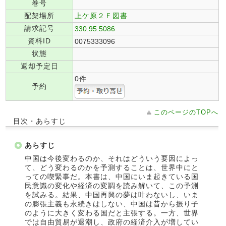
巻号
配架場所
上ケ原２Ｆ図書
請求記号
330.95:5086
資料ID
0075333096
状態
返却予定日
0件
予約
このページのTOPへ
目次・あらすじ
あらすじ
中国は今後変わるのか、それはどういう要因によっ
て、どう変わるのかを予測することは、世界中にと
っての喫緊事だ。本書は、中国にいま起きている国
民意識の変化や経済の変調を読み解いて、この予測
を試みる。結果、中国再興の夢は叶わないし、いま
の膨張主義も永続きはしない、中国は昔から振り子
のように大きく変わる国だと主張する。一方、世界
では自由貿易が退潮し、政府の経済介入が増してい