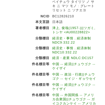
ベイチュウ タイリツ ノ サ
キ ニ マツ モノ : グレート
リセット ニ ソナエヨ
NCID
BC12826210
本文言語
日本語
著者標目
津上, 俊哉(1957-)||ツガミ,
トシヤ <AU00228822>
分類標目
経済史・事情．経済体制
NDC9:332.22
分類標目
経済史・事情．経済体制
NDC10:332.22
分類標目
経済・産業 NDLC:DC157
件名標目等
中国 -- 経済||チュウゴク --
ケイザイ
件名標目等
中国 -- 政治・行政||チュウ
ゴク -- セイジ・ギョウセイ
件名標目等
中国 -- 経済||チュウゴク --
ケイザイ
件名標目等
中国 -- 外国関係 -- アメリ
カ合衆国||チュウゴク -- ガ
イコクカンケイ -- アメリカ