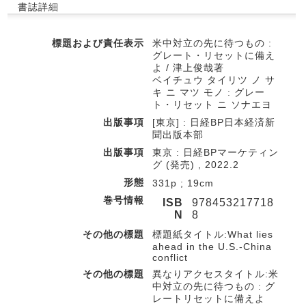
書誌詳細
標題および責任表示
米中対立の先に待つもの :
グレート・リセットに備え
よ / 津上俊哉著
ベイチュウ タイリツ ノ サ
キ ニ マツ モノ : グレー
ト・リセット ニ ソナエヨ
出版事項
[東京] : 日経BP日本経済新
聞出版本部
出版事項
東京 : 日経BPマーケティン
グ (発売) , 2022.2
形態
331p ; 19cm
巻号情報
ISB
978453217718
N
8
その他の標題
標題紙タイトル:What lies
ahead in the U.S.-China
conflict
その他の標題
異なりアクセスタイトル:米
中対立の先に待つもの : グ
レートリセットに備えよ