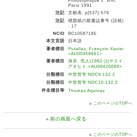
Philosophique J. Vrin,
Paris 1991
注記
文献表: p[537]-576
注記
標題紙の親書誌番号 (誤植)
: 17
NCID
BC10587185
本文言語
日本語
著者標目
Putallaz, François-Xavier
<AU00458661>
著者標目
保井, 亮人(1982-)||ヤスイ,
アキヒト <AU00420089>
分類標目
中世哲学 NDC9:132.2
分類標目
中世哲学 NDC10:132.2
件名標目等
Thomas Aquinas
このページのTOPへ
前の画面へ戻る
このページのTOPへ