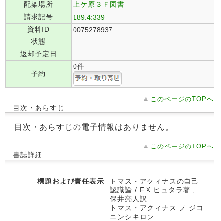
配架場所
上ケ原３Ｆ図書
請求記号
189.4:339
資料ID
0075278937
状態
返却予定日
0件
予約
このページのTOPへ
目次・あらすじ
目次・あらすじの電子情報はありません。
このページのTOPへ
書誌詳細
標題および責任表示
トマス・アクィナスの自己
認識論 / F.X.ピュタラ著 ;
保井亮人訳
トマス・アクィナス ノ ジコ
ニンシキロン