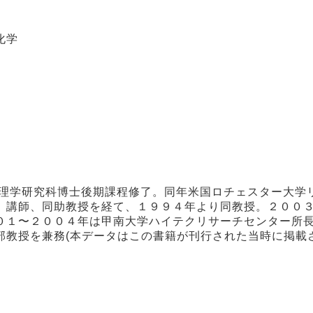
化学
院理学研究科博士後期課程修了。同年米国ロチェスター大学
）講師、同助教授を経て、１９９４年より同教授。２００
０１〜２００４年は甲南大学ハイテクリサーチセンター所
部教授を兼務(本データはこの書籍が刊行された当時に掲載