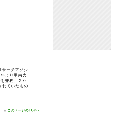
リサーチアソシ
３年より甲南大
長を兼務、２０
されていたもの
このページのTOPへ