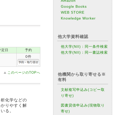
Amazon
Google Books
WEB STORE
Knowledge Worker
他大学資料確認
他大学(NII)：同一条件検索
予定日
予約
他大学(NII)：同一書誌検索
0件
このページのTOPへ
他機関から取り寄せる※
有料
文献複写申込み(コピー取
り寄せ)
分析化学などの
図書貸借申込み(現物取り
わかりやすく解
ている。
寄せ)