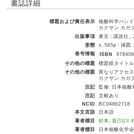
書誌詳細
標題および責任表示
核酸科学ハンド
カクサン カガ
出版事項
東京 : 講談社 , 
形態
x, 565p : 挿図 
巻号情報
ISBN
97840
その他の標題
標題紙タイトル:Han
その他の標題
異なりアクセス
カクサン カガク
注記
監修: 日本核
注記
文献あり
NCID
BC04862718
本文言語
日本語
著者標目
杉本, 直己||スギ
著者標目
日本核酸化学