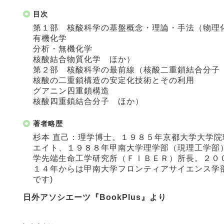
目次
第１部 核酸科学の基盤概念・理論・手法（物理
有機化学
分析・無機化学
核酸結合物質化学 ほか）
第２部 核酸科学の最前線（核酸二重鎖結合分子
核酸の二重鎖構造の安定化技術とその利用
グアニン四重鎖構造
核酸四重鎖結合分子 ほか）
著者略歴
杉本 直己：理学博士。１９８５年京都大学大学
エイト、１９８８年甲南大学理学部（現理工学部
学先端生命工学研究所（ＦＩＢＥＲ）所長。２０
１４年からは甲南大学フロンティアサイエンス学
です)
日外アソシエーツ『BookPlus』より