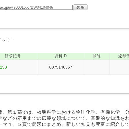
きます。
請求記号
資料ID
状態
返却
1293
0075146357
成。第１部では、核酸科学における物理化学、有機化学、
学などの応用までの広範な領域について、基盤的な知識を
ーマ４、５頁で簡潔にまとめ、新しい知見も豊富に紹介し