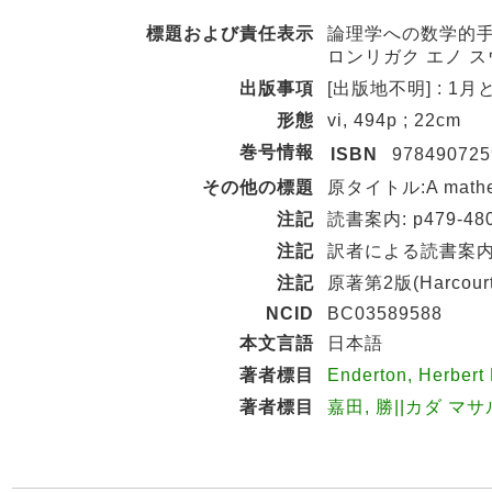
標題および責任表示
論理学への数学的手引き /
ロンリガク エノ 
出版事項
[出版地不明] : 1月と7
形態
vi, 494p ; 22cm
巻号情報
ISBN
978490725
その他の標題
原タイトル:A mathemat
注記
読書案内: p479-48
注記
訳者による読書案内: 
注記
原著第2版(Harcourt
NCID
BC03589588
本文言語
日本語
著者標目
Enderton, Herber
著者標目
嘉田, 勝||カダ マサル