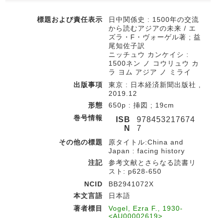
標題および責任表示
日中関係史 : 1500年の交流
から読むアジアの未来 / エ
ズラ・F・ヴォーゲル著 ; 益
尾知佐子訳
ニッチュウ カンケイシ :
1500ネン ノ コウリュウ カ
ラ ヨム アジア ノ ミライ
出版事項
東京 : 日本経済新聞出版社 ,
2019.12
形態
650p : 挿図 ; 19cm
巻号情報
ISB
978453217674
N
7
その他の標題
原タイトル:China and
Japan : facing history
注記
参考文献とさらなる読書リ
スト: p628-650
NCID
BB2941072X
本文言語
日本語
著者標目
Vogel, Ezra F., 1930-
<AU00002619>