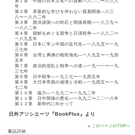
第１章 中国の日本文化への貢献―六〇〇〜八三八
年
第２章 革新的な学びを伴わない貿易関係―八三
八〜一八六二年
第３章 西洋諸国への対応と関係再開―一八三九〜
一八八二年
第４章 朝鮮をめぐる競争と日清戦争―一八八二〜
一八九五年
第５章 日本に学ぶ中国の近代化―一八九五〜一九
三七年
第６章 台湾と満洲の植民地化―一八九五〜一九四
五年
第７章 政治的混乱と戦争への道―一九一一〜一九
三七年
第８章 日中戦争―一九三七〜一九四五年
第９章 大日本帝国の崩壊と冷戦―一九四五〜一九
七二年
第１０章 協力―一九七二〜一九九二年
第１１章 日中関係の悪化―一九九二〜二〇一八年
第１２章 新時代に向かって
日外アソシエーツ『BookPlus』より
このページのTOPへ
書誌詳細