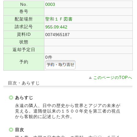
No.
0003
巻号
配架場所
聖和１Ｆ図書
請求記号
955.09:442
資料ID
0074965187
状態
返却予定日
0件
予約
このページのTOPへ
目次・あらすじ
あらすじ
永遠の隣人、日中の歴史から世界とアジアの未来が
見える。遣隋使以来の１５００年史を第三者の視点
から客観的に記述した大作。
目次