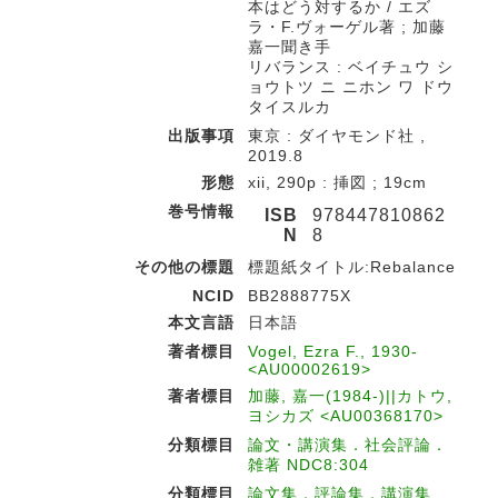
本はどう対するか / エズ
ラ・F.ヴォーゲル著 ; 加藤
嘉一聞き手
リバランス : ベイチュウ シ
ョウトツ ニ ニホン ワ ドウ
タイスルカ
出版事項
東京 : ダイヤモンド社 ,
2019.8
形態
xii, 290p : 挿図 ; 19cm
巻号情報
ISB
978447810862
N
8
その他の標題
標題紙タイトル:Rebalance
NCID
BB2888775X
本文言語
日本語
著者標目
Vogel, Ezra F., 1930-
<AU00002619>
著者標目
加藤, 嘉一(1984-)||カトウ,
ヨシカズ <AU00368170>
分類標目
論文・講演集．社会評論．
雑著 NDC8:304
分類標目
論文集．評論集．講演集