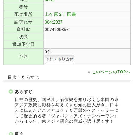
巻号
配架場所
上ケ原２Ｆ図書
請求記号
304:2937
資料ID
0074909656
状態
返却予定日
0件
予約
このページのTOPへ
目次・あらすじ
あらすじ
日中の歴史、国民性、価値観を知り尽くし米国の東
アジア政策に影響を与えてきた知の巨人が今、日本
人に伝えたいこととは？７０万部のベストセラーに
して歴史的名著『ジャパン・アズ・ナンバーワン』
から４０年、東アジア研究の権威が語り尽くす！
目次