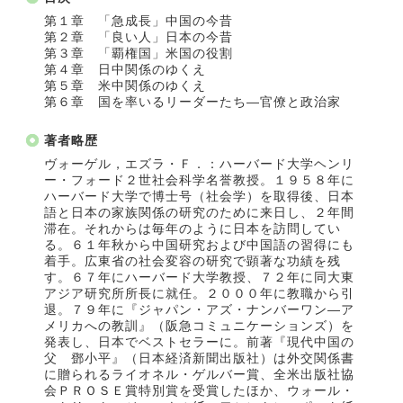
第１章 「急成長」中国の今昔
第２章 「良い人」日本の今昔
第３章 「覇権国」米国の役割
第４章 日中関係のゆくえ
第５章 米中関係のゆくえ
第６章 国を率いるリーダーたち―官僚と政治家
著者略歴
ヴォーゲル，エズラ・Ｆ．：ハーバード大学ヘンリ
ー・フォード２世社会科学名誉教授。１９５８年に
ハーバード大学で博士号（社会学）を取得後、日本
語と日本の家族関係の研究のために来日し、２年間
滞在。それからは毎年のように日本を訪問してい
る。６１年秋から中国研究および中国語の習得にも
着手。広東省の社会変容の研究で顕著な功績を残
す。６７年にハーバード大学教授、７２年に同大東
アジア研究所所長に就任。２０００年に教職から引
退。７９年に『ジャパン・アズ・ナンバーワン―ア
メリカへの教訓』（阪急コミュニケーションズ）を
発表し、日本でベストセラーに。前著『現代中国の
父 鄧小平』（日本経済新聞出版社）は外交関係書
に贈られるライオネル・ゲルバー賞、全米出版社協
会ＰＲＯＳＥ賞特別賞を受賞したほか、ウォール・