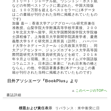
ストリート・ジャーナル紙、ワシントン・ポスト紙
などの年間ベストブックに選ばれた。中国大陸版
は、１００万部を超えるベストセラーに(本データ
はこの書籍が刊行された当時に掲載されていたもの
です)
加藤 嘉一：香港大学アジアグローバル研究所兼任
准教授。山梨学院大学附属高等学校卒業後、２００
３年北京大学へ留学。同大学国際関係学院大学院修
士課程修了。上海復旦大学新聞学院講座学者、慶應
義塾大学ＳＦＣ研究所上席所員（訪問）、ハーバー
ド大学ケネディースクール（公共政策大学院）、同
大アジアセンター、ジョンズホプキンス大学高等国
際問題研究大学院客員研究員などを経て、２０１８
年９月より現職。米ニューヨークタイムズ中国語版
コラムニスト。日本語に単著に『われ日本海の橋と
ならん』の他、中国語著書多数(本データはこの書
籍が刊行された当時に掲載されていたものです)
日外アソシエーツ『BookPlus』より
このページのTOPへ
書誌詳細
標題および責任表示
リバランス : 米中衝突に日