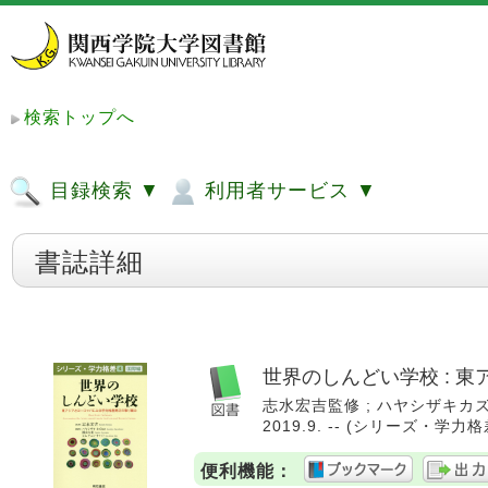
検索トップへ
目録検索 ▼
利用者サービス ▼
書誌詳細
世界のしんどい学校 : 
志水宏吉監修 ; ハヤシザキカズ
2019.9. -- (シリーズ・学力格差 
便利機能：