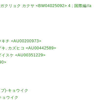
リョク カクサ <BW04025092> 4 ; 国際編//a
ウキチ <AU00200973>
, カズヒコ <AU00442589>
ダイスケ <AU00351229>
90>
ウブ)-キョウイク
-キョウイク
ク