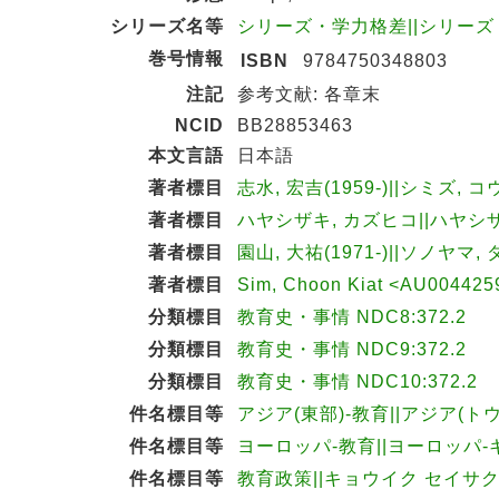
シリーズ名等
シリーズ・学力格差||シリーズ ガク
巻号情報
ISBN
9784750348803
注記
参考文献: 各章末
NCID
BB28853463
本文言語
日本語
著者標目
志水, 宏吉(1959-)||シミズ, コ
著者標目
ハヤシザキ, カズヒコ||ハヤシザキ
著者標目
園山, 大祐(1971-)||ソノヤマ, 
著者標目
Sim, Choon Kiat <AU004425
分類標目
教育史・事情 NDC8:372.2
分類標目
教育史・事情 NDC9:372.2
分類標目
教育史・事情 NDC10:372.2
件名標目等
アジア(東部)-教育||アジア(ト
件名標目等
ヨーロッパ-教育||ヨーロッパ
件名標目等
教育政策||キョウイク セイサ