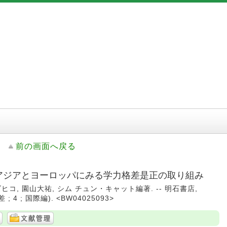
前の画面へ戻る
東アジアとヨーロッパにみる学力格差是正の取り組み
ヒコ, 園山大祐, シム チュン・キャット編著. -- 明石書店,
; 4 ; 国際編). <BW04025093>