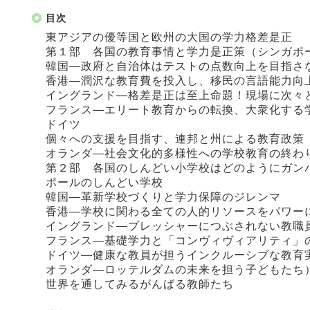
目次
東アジアの優等国と欧州の大国の学力格差是正
第１部 各国の教育事情と学力是正策（シンガポ
韓国―政府と自治体はテストの点数向上を目指さ
香港―潤沢な教育費を投入し、移民の言語能力向
イングランド―格差是正は至上命題！現場に次々
フランス―エリート教育からの転換、大衆化する
ドイツ
個々への支援を目指す、連邦と州による教育政策
オランダ―社会文化的多様性への学校教育の終わ
第２部 各国のしんどい小学校はどのようにガン
ポールのしんどい学校
韓国―革新学校づくりと学力保障のジレンマ
香港―学校に関わる全ての人的リソースをパワー
イングランド―プレッシャーにつぶされない教職
フランス―基礎学力と「コンヴィヴィアリティ」
ドイツ―健康な教員が担うインクルーシブな教育
オランダ―ロッテルダムの未来を担う子どもたち
世界を通してみるがんばる教師たち