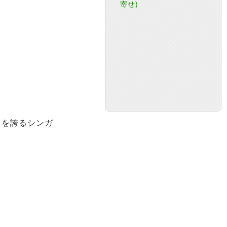
寄せ)
力を誇るシンガ