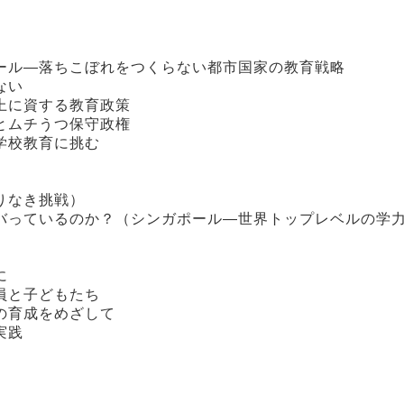
ール―落ちこぼれをつくらない都市国家の教育戦略
ない
上に資する教育政策
とムチうつ保守政権
学校教育に挑む
りなき挑戦）
バっているのか？（シンガポール―世界トップレベルの学
に
員と子どもたち
の育成をめざして
実践
）