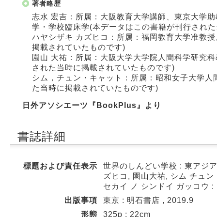
著者略歴
志水 宏吉：所属：大阪教育大学講師、東京大学
学・学校臨床学(本データはこの書籍が刊行された
ハヤシザキ カズヒコ：所属：福岡教育大学准教授
掲載されていたものです)
園山 大祐：所属：大阪大学大学院人間科学研究科
された当時に掲載されていたものです)
シム，チュン・キャット：所属：昭和女子大学人
た当時に掲載されていたものです)
日外アソシエーツ『BookPlus』より
書誌詳細
標題および責任表示
世界のしんどい学校 : 東アジ
ズヒコ, 園山大祐, シム チュ
セカイ ノ シンドイ ガッコウ 
出版事項
東京 : 明石書店 , 2019.9
形態
325p ; 22cm