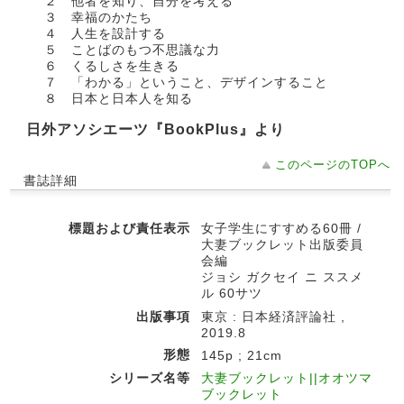
２ 他者を知り、自分を考える
３ 幸福のかたち
４ 人生を設計する
５ ことばのもつ不思議な力
６ くるしさを生きる
７ 「わかる」ということ、デザインすること
８ 日本と日本人を知る
日外アソシエーツ『BookPlus』より
このページのTOPへ
書誌詳細
標題および責任表示
女子学生にすすめる60冊 /
大妻ブックレット出版委員
会編
ジョシ ガクセイ ニ ススメ
ル 60サツ
出版事項
東京 : 日本経済評論社 ,
2019.8
形態
145p ; 21cm
シリーズ名等
大妻ブックレット||オオツマ
ブックレット