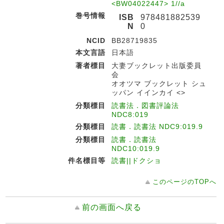
<BW04022447> 1//a
巻号情報
ISB
978481882539
N
0
NCID
BB28719835
本文言語
日本語
著者標目
大妻ブックレット出版委員
会
オオツマ ブックレット シュ
ッパン イインカイ <>
分類標目
読書法．図書評論法
NDC8:019
分類標目
読書．読書法 NDC9:019.9
分類標目
読書．読書法
NDC10:019.9
件名標目等
読書||ドクショ
このページのTOPへ
前の画面へ戻る