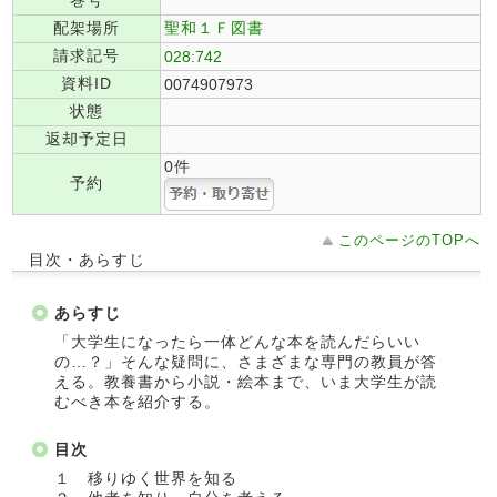
巻号
配架場所
聖和１Ｆ図書
請求記号
028:742
資料ID
0074907973
状態
返却予定日
0件
予約
このページのTOPへ
目次・あらすじ
あらすじ
「大学生になったら一体どんな本を読んだらいい
の…？」そんな疑問に、さまざまな専門の教員が答
える。教養書から小説・絵本まで、いま大学生が読
むべき本を紹介する。
目次
１ 移りゆく世界を知る