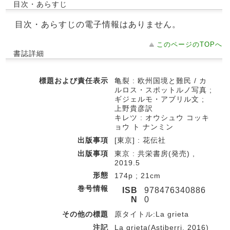
目次・あらすじ
目次・あらすじの電子情報はありません。
このページのTOPへ
書誌詳細
標題および責任表示
亀裂 : 欧州国境と難民 / カ
ルロス・スポットルノ写真 ;
ギジェルモ・アブリル文 ;
上野貴彦訳
キレツ : オウシュウ コッキ
ョウ ト ナンミン
出版事項
[東京] : 花伝社
出版事項
東京 : 共栄書房(発売) ,
2019.5
形態
174p ; 21cm
巻号情報
ISB
978476340886
N
0
その他の標題
原タイトル:La grieta
注記
La grieta(Astiberri, 2016)