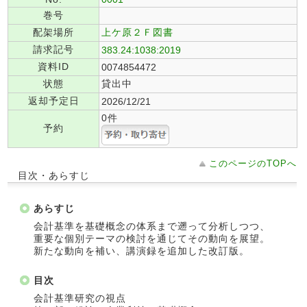
巻号
配架場所
上ケ原２Ｆ図書
請求記号
383.24:1038:2019
資料ID
0074854472
状態
貸出中
返却予定日
2026/12/21
0件
予約
このページのTOPへ
目次・あらすじ
あらすじ
会計基準を基礎概念の体系まで遡って分析しつつ、
重要な個別テーマの検討を通じてその動向を展望。
新たな動向を補い、講演録を追加した改訂版。
目次
会計基準研究の視点