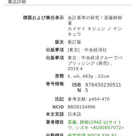
書誌詳細
標題および責任表示
会計基準の研究 / 斎藤静樹
著
カイケイ キジュン ノ ケン
キュウ
版次
新訂版
出版事項
[東京] : 中央経済社
出版事項
東京 : 中央経済グループパ
ブリッシング (発売) ,
2019.4
形態
5, viii, 483p ; 22cm
巻号情報
ISB
978450230511
N
5
注記
参考文献: p454-470
NCID
BB28134886
本文言語
日本語
著者標目
斎藤, 静樹(1942-)||サイト
ウ, シズキ <AU00007072>
分類標目
経営管理 NDC8:336.92