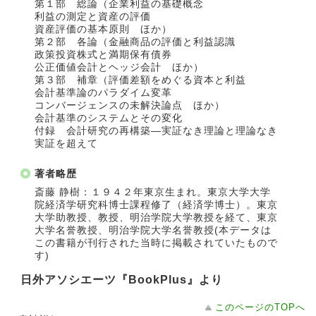
第１部 総論（企業利益の基礎概念
利益の測定と資産の評価
資産評価の基本原則 ほか）
第２部 各論（金融商品の評価と利益認識
政策投資株式と満期保有債券
公正価値会計とヘッジ会計 ほか）
第３部 補章（評価差額をめぐる資本と利益
会計基準論のパラダイム変革
コンバージェンスの未解決論点 ほか）
会計基準のシステムとその変化
付録 会計研究の再構築―実証なき理論と理論なき
実証を超えて
著者略歴
斎藤 静樹：１９４２年東京生まれ。東京大学大学
院経済学研究科博士課程修了（経済学博士）。東京
大学助教授、教授、明治学院大学教授を経て、東京
大学名誉教授、明治学院大学名誉教授(本データは
この書籍が刊行された当時に掲載されていたもので
す)
日外アソシエーツ『BookPlus』より
このページのTOPへ