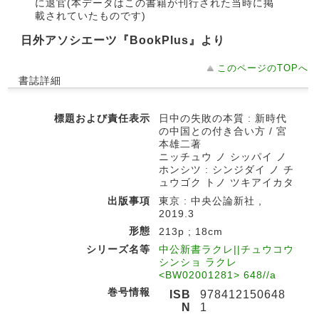
に退官(本データはこの書籍が刊行された当時に掲
載されていたものです)
日外アソシエーツ『BookPlus』より
このページのTOPへ
書誌詳細
標題および責任表示
日中の失敗の本質 : 新時代
の中国との付き合い方 / 宮
本雄二著
ニッチュウ ノ シッパイ ノ
ホンシツ : シンジダイ ノ チ
ュウゴク トノ ツキアイカタ
出版事項
東京 : 中央公論新社 ,
2019.3
形態
213p ; 18cm
シリーズ名等
中公新書ラクレ||チュウコウ
シンショ ラクレ
<BW02001281> 648//a
巻号情報
ISB
978412150648
N
1