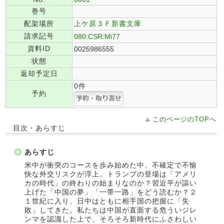
巻号
配架場所
上ケ原３Ｆ新書文庫
請求記号
080:CSR:Mi77
資料ID
0025986555
状態
返却予定日
0件
予約
このページのTOPへ
目次・あらすじ
あらすじ
米中が衝突のコースを歩み始めた中、不確定で不愉
快な外交リスクが浮上。トランプの登場は「アメリ
カの時代」の終わりの始まりなのか？習近平が謳い
上げた「中国の夢」「一帯一路」をどう読むか？２
１世紀に入り、日中はともに相手国の把握に「失
敗」してきた。私たちは中国が直面する危ういジレ
ンマを認識した上で、そろそろ新時代にふさわしい