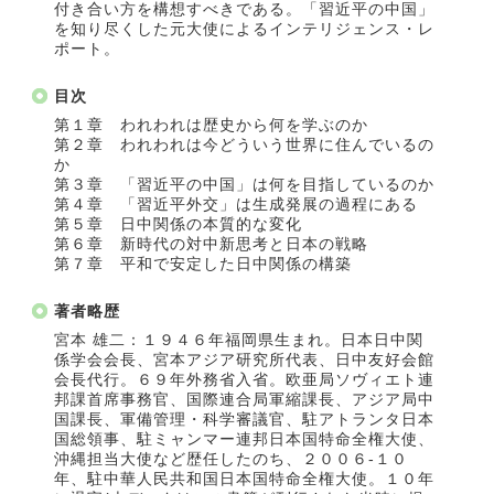
付き合い方を構想すべきである。「習近平の中国」
を知り尽くした元大使によるインテリジェンス・レ
ポート。
目次
第１章 われわれは歴史から何を学ぶのか
第２章 われわれは今どういう世界に住んでいるの
か
第３章 「習近平の中国」は何を目指しているのか
第４章 「習近平外交」は生成発展の過程にある
第５章 日中関係の本質的な変化
第６章 新時代の対中新思考と日本の戦略
第７章 平和で安定した日中関係の構築
著者略歴
宮本 雄二：１９４６年福岡県生まれ。日本日中関
係学会会長、宮本アジア研究所代表、日中友好会館
会長代行。６９年外務省入省。欧亜局ソヴィエト連
邦課首席事務官、国際連合局軍縮課長、アジア局中
国課長、軍備管理・科学審議官、駐アトランタ日本
国総領事、駐ミャンマー連邦日本国特命全権大使、
沖縄担当大使など歴任したのち、２００６‐１０
年、駐中華人民共和国日本国特命全権大使。１０年