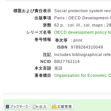
標題および責任表示
Social protection system revi
出版事項
Paris : OECD Development C
形態
62 p. : col. ill., col. maps ; 
シリーズ名等
OECD development policy t
巻号情報
巻次等
: print
ISBN
9789264310049
注記
Includes bibliographical ref
NCID
BB27762114
本文言語
英語
著者標目
Organisation for Economic