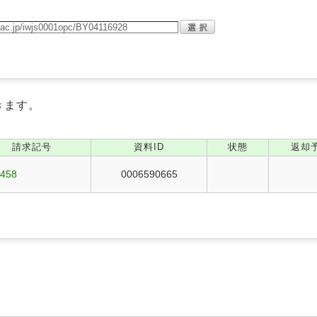
きます。
請求記号
資料ID
状態
返却
1458
0006590665