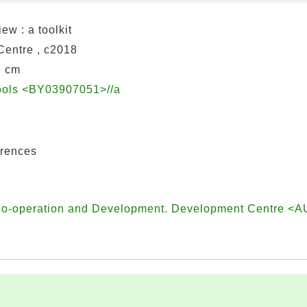
ew : a toolkit
entre , c2018
28 cm
ools <BY03907051>//a
erences
 Co-operation and Development. Development Centre <