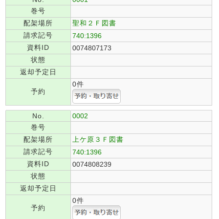
巻号
配架場所
聖和２Ｆ図書
請求記号
740:1396
資料ID
0074807173
状態
返却予定日
0件
予約
No.
0002
巻号
配架場所
上ケ原３Ｆ図書
請求記号
740:1396
資料ID
0074808239
状態
返却予定日
0件
予約