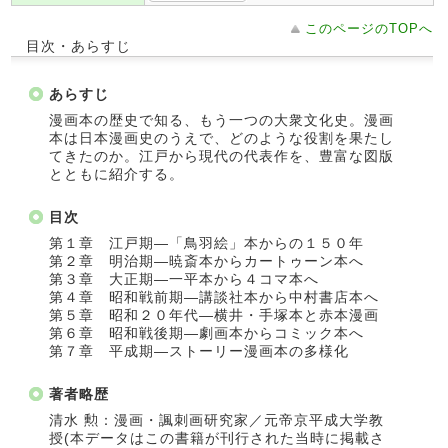
このページのTOPへ
目次・あらすじ
あらすじ
漫画本の歴史で知る、もう一つの大衆文化史。漫画
本は日本漫画史のうえで、どのような役割を果たし
てきたのか。江戸から現代の代表作を、豊富な図版
とともに紹介する。
目次
第１章 江戸期―「鳥羽絵」本からの１５０年
第２章 明治期―暁斎本からカートゥーン本へ
第３章 大正期―一平本から４コマ本へ
第４章 昭和戦前期―講談社本から中村書店本へ
第５章 昭和２０年代―横井・手塚本と赤本漫画
第６章 昭和戦後期―劇画本からコミック本へ
第７章 平成期―ストーリー漫画本の多様化
著者略歴
清水 勲：漫画・諷刺画研究家／元帝京平成大学教
授(本データはこの書籍が刊行された当時に掲載さ