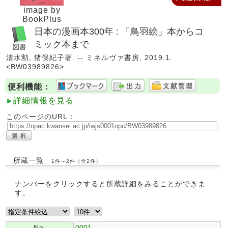
image by
BookPlus
日本の漫画本300年 : 「鳥羽絵」本からコ
ミック本まで
清水勲, 猪俣紀子著. -- ミネルヴァ書房, 2019.1.
<BW03989826>
便利機能：
詳細情報を見る
このページのURL：
所蔵一覧
1件～2件（全2件）
ナンバーをクリックすると所蔵詳細をみることができま
す。
No.
0001