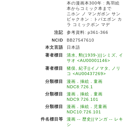
本の漫画本300年 : 鳥羽絵
本からコミック本まで
ニホン ノ マンガボン サン
ビャクネン : トバエボン カ
ラ コミックボン マデ
注記
参考資料: p361-366
NCID
BB27547610
本文言語
日本語
著者標目
清水, 勲(1939-)||シミズ, イ
サオ <AU00001146>
著者標目
猪俣, 紀子||イノマタ, ノリ
コ <AU00437269>
分類標目
漫画．挿絵．童画
NDC8:726.1
分類標目
漫画．挿絵．童画
NDC9:726.101
分類標目
漫画．挿絵．児童画
NDC10:726.101
件名標目等
漫画 -- 歴史||マンガ -- レキ
シ