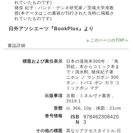
れていたものです)
猪俣 紀子：バンド・デシネ研究家／茨城大学准教
授(本データはこの書籍が刊行された当時に掲載さ
れていたものです)
日外アソシエーツ『BookPlus』より
このページのTOPへ
書誌詳細
標題および責任表示
日本の漫画本300年 : 「鳥
羽絵」本からコミック本ま
で / 清水勲, 猪俣紀子著
ニホン ノ マンガボン 300
ネン : トバエ ボン カラ コ
ミックボン マデ
出版事項
京都 : ミネルヴァ書房 ,
2019.1
形態
iii, 366, 10p : 挿図 ; 21cm
巻号情報
ISB
978462308420
N
3
その他の標題
異なりアクセスタイトル:日