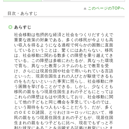
このページのTOPへ
目次・あらすじ
あらすじ
社会移動は包摂的な経済と社会をつくりだすうえで
重要な政策の対象である。多くの移民が今よりも高
い収入を得るようになる過程で何らかの困難に直面
しているということは、驚くにはあたらない。移民
は、社会移動に関わる数多くの障壁を乗り越えてき
ている。この障壁は多岐にわたるが、異なった環境
で育ち、異なった教育システムのもとで教育を受
け、さらには現居住国や社会で用いられている言語
といった、現居住国生まれの人びとが駆使できるも
のをもたないといった事実に照らし、社会移動に伴
う困難を挙げることができる。しかし、少なくとも
移民の親をもつ現居住国生まれの子どもにとっては
これらの障壁はもはや消失しており、社会移動に関
して他の子どもと同じ機会を享受しているのでは、
という期待をもつ人もいることだろう。だが、多く
のＯＥＣＤ諸国、とりわけヨーロッパにおいて、移
民の親をもつ現居住国生まれの子どもが、現居住国
生まれの親をもつ子どもに比べ、現在でもずっと不
利な状況にあることを示唆する証拠は枚挙にいとま