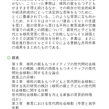
がない。こういった事態は、移民の親をもつ子ども
がますます増え続けるなか、その統合が社会的結束
や経済的成功にとって決定的な意味をもつために、
とくに憂慮されている。このような背景に立ち向か
うため、ＯＥＣＤはヨーロッパ連合（ＥＵ）の支援
を受け、親の背景から受ける不利と教育成果や労働
市場での成果との関連について、親世代と子ども世
代とを移民背景に照らして比較しながらＥＵ諸国と
ＯＥＣＤ諸国での状況を分析した。本書は、まさに
現在進行形のＥＵとＯＥＣＤによる豊饒な共同作業
の成果をまとめたものである。
目次
第１章 移民の親をもつネイティブの世代間社会移
動とその概観（移民の両親をもつネイティブの世代
間社会移動に関する主な論点
政策上の示唆）
第２章 移民の親をもつ子どもと世代間社会移動に
関する先行研究の検討（移民の親と子どもの世代間
社会移動に関する分析
世代間社会移動に影響を与える家族の背景的特徴
ほか）
第３章 教育における世代間社会移動（学歴と就学
年数