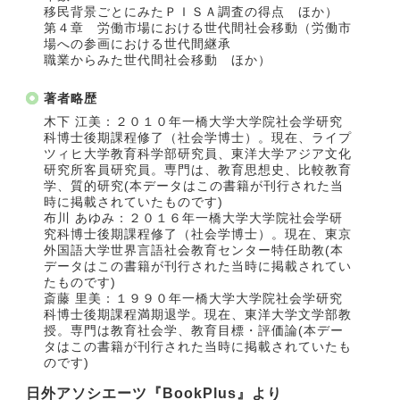
移民背景ごとにみたＰＩＳＡ調査の得点 ほか）
第４章 労働市場における世代間社会移動（労働市
場への参画における世代間継承
職業からみた世代間社会移動 ほか）
著者略歴
木下 江美：２０１０年一橋大学大学院社会学研究
科博士後期課程修了（社会学博士）。現在、ライプ
ツィヒ大学教育科学部研究員、東洋大学アジア文化
研究所客員研究員。専門は、教育思想史、比較教育
学、質的研究(本データはこの書籍が刊行された当
時に掲載されていたものです)
布川 あゆみ：２０１６年一橋大学大学院社会学研
究科博士後期課程修了（社会学博士）。現在、東京
外国語大学世界言語社会教育センター特任助教(本
データはこの書籍が刊行された当時に掲載されてい
たものです)
斎藤 里美：１９９０年一橋大学大学院社会学研究
科博士後期課程満期退学。現在、東洋大学文学部教
授。専門は教育社会学、教育目標・評価論(本デー
タはこの書籍が刊行された当時に掲載されていたも
のです)
日外アソシエーツ『BookPlus』より