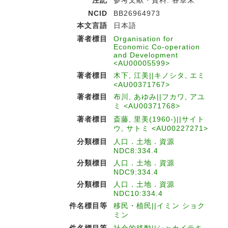
注記
参考文献・資料: 各章末
NCID
BB26964973
本文言語
日本語
著者標目
Organisation for
Economic Co-operation
and Development
<AU00005599>
著者標目
木下, 江美||キノシタ, エミ
<AU00371767>
著者標目
布川, あゆみ||フカワ, アユ
ミ <AU00371768>
著者標目
斎藤, 里美(1960-)||サイト
ウ, サトミ <AU00227271>
分類標目
人口．土地．資源
NDC8:334.4
分類標目
人口．土地．資源
NDC9:334.4
分類標目
人口．土地．資源
NDC10:334.4
件名標目等
移民・植民||イミン ショク
ミン