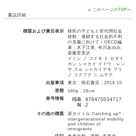
このページのTOPへ
書誌詳細
標題および責任表示
移民の子どもと世代間社会
移動 : 連鎖する社会的不利
の克服に向けて / OECD編
著 ; 木下江美, 布川あゆみ,
斎藤里美訳
イミン ノ コドモ ト セダイ
カン シャカイ イドウ : レン
サ スル シャカイテキ フリ
ノ コクフク ニ ムケテ
出版事項
東京 : 明石書店 , 2018.10
形態
180p ; 26cm
巻号情報
ISB
978475034717
N
2
その他の標題
原タイトル:Catching up? :
intergenerational mobility
and children of
immigrants