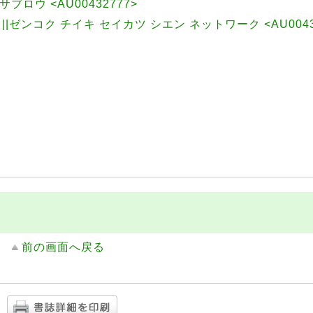
ブロウ <AU00432777>
ゼンコク チイキ セイカツ シエン ネットワーク <AU00432
前の画面へ戻る