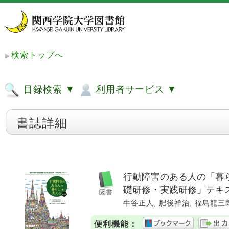
検索トップへ
目録検索 ▼
利用者サービス ▼
書誌詳細
行動障害のある人の「暮ら
礎研修・実践研修」テキ
牛谷正人, 肥後祥治, 福島龍三郎編集.
便利機能：