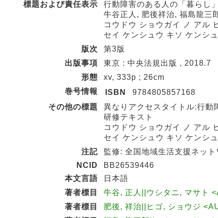
標題および責任表示
行動障害のある人の「暮らし」
牛谷正人, 肥後祥治, 福島龍三
コウドウ ショウガイ ノ アル 
セイ ケンシュウ キソ ケンシ
版次
第3版
出版事項
東京 : 中央法規出版 , 2018.7
形態
xv, 333p ; 26cm
巻号情報
ISBN
9784805857168
その他の標題
異なりアクセスタイトル:行動
研修テキスト
コウドウ ショウガイ ノ アル 
セイ ケンシュウ キソ ケンシ
注記
監修: 全国地域生活支援ネット
NCID
BB26539446
本文言語
日本語
著者標目
牛谷, 正人||ウシタニ, マサト <A
著者標目
肥後, 祥治||ヒゴ, ショウジ <AU