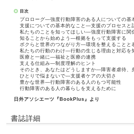
目次
プロローグ―強度行動障害のある人についての基
支援についての基本的なこと―支援のプロセスと
私たちのことを知ってほしい―強度行動障害に関
知ることから始めよう―根拠をもって支援する
ボクらと世界のつながり方―環境を整えることと
私たちの行動のわけ―行動の生じる理由と対応を
医療と一緒に―福祉と医療の連携
支える仕組み―制度理解のヒント
そのとき、あなたはどうしますか―障害者虐待、
ひとりで悩まないで―支援者ケアの大切さ
豊かな世界―行動障害のある人のもつ可能性
行動障害のある人の暮らしを支えるために
日外アソシエーツ『BookPlus』より
書誌詳細