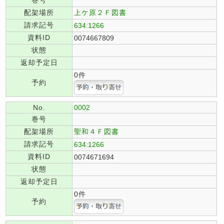
巻号
配架場所
上ケ原２Ｆ図書
請求記号
634:1266
資料ID
0074667809
状態
返却予定日
0件
予約
No.
0002
巻号
配架場所
聖和４Ｆ図書
請求記号
634:1266
資料ID
0074671694
状態
返却予定日
0件
予約