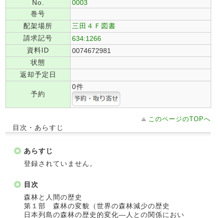
No.
0003
巻号
配架場所
三田４Ｆ図書
請求記号
634:1266
資料ID
0074672981
状態
返却予定日
0件
予約
このページのTOPへ
目次・あらすじ
あらすじ
登録されていません。
目次
森林と人間の歴史
第１部 森林の変貌（世界の森林減少の歴史
日本列島の森林の歴史的変化―人との関係におい