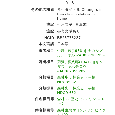
N
0
その他の標題
奥付タイトル:Changes in
forests in relation to
human
注記
引用文献: 各章末
注記
参考文献あり
NCID
BB25778237
本文言語
日本語
著者標目
中静, 透(1956-)||ナカシズ
カ, トオル <AU00430493>
著者標目
菊沢, 喜八郎(1941-)||キク
ザワ, キハチロウ
<AU00235920>
分類標目
森林史．林業史・事情
NDC8:652
分類標目
森林史．林業史・事情
NDC9:652
件名標目等
森林 -- 歴史||シンリン -- レ
キシ
件名標目等
森林生態学||シンリンセイタ
イガク