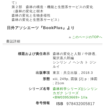
て）
第２部 森林の構造・機能と生態系サービスの変化
（森林の変化と樹木
森林の変化と生物多様性
森林の変化と生態系サービス）
日外アソシエーツ『BookPlus』より
このページのTOPへ
書誌詳細
標題および責任表示
森林の変化と人類 / 中静透,
菊沢喜八郎編
シンリン ノ ヘンカ ト ジン
ルイ
出版事項
東京 : 共立出版 , 2018.3
形態
xiii, 249p, 図版 [2] p : 挿図
; 21cm
シリーズ名等
森林科学シリーズ||シンリン
カガク シリーズ
<BW03953669> 1//a
巻号情報
ISB
978432005817