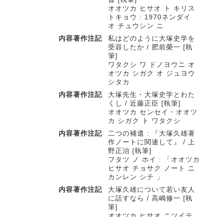
オオツカ ヒサオ ト キリス
トキョウ : 1970ネンダイ
オ チュウシン ニ
内容著作注記
私はどのように大塚史学を
受容したか / 肥前榮一 [執
筆]
ワタクシ ワ ドノヨウニ オ
オツカ シガク オ ジュヨウ
シタカ
内容著作注記
大塚先生・大塚史学とわた
くし / 近藤正臣 [執筆]
オオツカ センセイ・オオツ
カ シガク ト ワタクシ
内容著作注記
二つの補遺 : 『大塚久雄著
作ノートに関連して』 / 上
野正治 [執筆]
フタツ ノ ホイ : 「オオツカ
ヒサオ チョサク ノート ニ
カンレン シテ 」
内容著作注記
大塚久雄について若い友人
に話すなら / 高嶋修一 [執
筆]
オオツカ ヒサオ ニツイテ