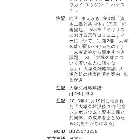
ワカイ ユウジン ニ ハナス
ナラ
注記
内容: まえがき, 第1部「資
本主義と共同体」(序章「問
題提起」-第5章「イギリス
における宗教コミュニティ
ーについて」), 第2部「大塚
久雄が問いかけるもの」(I
「大塚史学から継承すべき
課題」-XI 「大塚久雄につ
いて若い友人に話すな
ら」), 大塚久雄略年譜, 大
塚久雄の代表的著作案内, あ
とがき
注記
大塚久雄略年譜:
p[295]-303
注記
2016年11月19日に催され
た「大塚久雄没後20年記念
シンポジウム : 資本主義と
共同体」の成果をまとめた
もの(あとがきによる)
NCID
BB25373235
本文言語
日本語