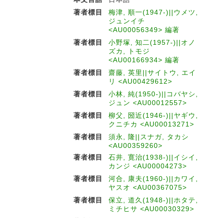
著者標目
梅津, 順一(1947-)||ウメツ,
ジュンイチ
<AU00056349> 編著
著者標目
小野塚, 知二(1957-)||オノ
ズカ, トモジ
<AU00166934> 編著
著者標目
齋藤, 英里||サイトウ, エイ
リ <AU00429612>
著者標目
小林, 純(1950-)||コバヤシ,
ジュン <AU00012557>
著者標目
柳父, 圀近(1946-)||ヤギウ,
クニチカ <AU00013271>
著者標目
須永, 隆||スナガ, タカシ
<AU00359260>
著者標目
石井, 寛治(1938-)||イシイ,
カンジ <AU00004273>
著者標目
河合, 康夫(1960-)||カワイ,
ヤスオ <AU00367075>
著者標目
保立, 道久(1948-)||ホタテ,
ミチヒサ <AU00030329>