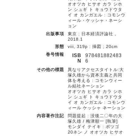
オオツカ ヒサオ カラ シホ
ン シュギ ト キョウドウタ
イ オ カンガエル : コモンウ
ィール・ケッシャ・ネーシ
ョン
出版事項
東京 : 日本経済評論社 ,
2018.1
形態
viii, 319p : 挿図 ; 20cm
巻号情報
ISB
978481882483
N
6
その他の標題
異なりアクセスタイトル:大
塚久雄から資本主義と共同
体を考える : コモンウィー
ル結社ネーション
オオツカ ヒサオ カラ シホ
ン シュギ ト キョウドウタ
イ オ カンガエル : コモンウ
ィール ケッシャ ネーション
内容著作注記
問題提起 : 没後二〇年の大
塚久雄 / 梅津順一 [執筆]
モンダイ テイキ : ボツゴ
20ネン ノ オオツカ ヒサオ