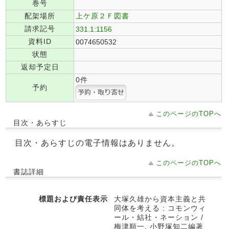
巻号
配架場所
上ケ原２Ｆ図書
請求記号
331.1:1156
資料ID
0074650532
状態
返却予定日
0件
予約
このページのTOPへ
目次・あらすじ
目次・あらすじの電子情報はありません。
このページのTOPへ
書誌詳細
標題および責任表示
大塚久雄から資本主義と共
同体を考える : コモンウィ
ール・結社・ネーション /
梅津順一, 小野塚知二編著