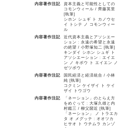
内容著作注記
資本主義と可能性としての
コモンウィール / 齊藤英里
[執筆]
シホン シュギ ト カノウセ
イ トシテ ノ コモンウィー
ル
内容著作注記
近代資本主義とアソシエー
ション : 永遠の希望と永遠
の絶望 / 小野塚知二 [執筆]
キンダイ シホン シュギ ト
アソシエーション : エイエ
ン ノ キボウ ト エイエン ノ
ゼツボウ
内容著作注記
国民経済と経済統合 / 小林
純 [執筆]
コクミン ケイザイ ト ケイ
ザイ トウゴウ
内容著作注記
「ネーション」のとらえ方
をめぐって : 大塚久雄と内
村鑑三 / 柳父圀近 [執筆]
「ネーション」 ノ トラエカ
タ オ メグッテ : オオツカ
ヒサオ ト ウチムラ カンゾ