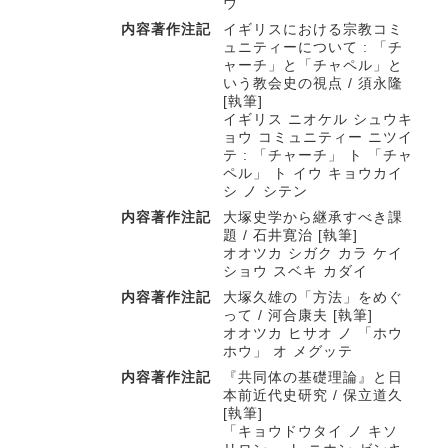
ウ
内容著作注記
イギリスにおける宗教コミ
ュニティーについて : 「チ
ャーチ」と「チャペル」と
いう教会史の視点 / 須永隆
[執筆]
イギリス ニオケル シュウキ
ョウ コミュニティー ニツイ
テ : 「チャーチ」 ト 「チャ
ペル」 ト イウ キョウカイ
シ ノ シテン
内容著作注記
大塚史学から継承すべき課
題 / 石井寛治 [執筆]
オオツカ シガク カラ ケイ
ショウ スベキ カダイ
内容著作注記
大塚久雄の「方法」をめぐ
って / 河合康夫 [執筆]
オオツカ ヒサオ ノ 「ホウ
ホウ」 オ メグッテ
内容著作注記
『共同体の基礎理論』と日
本前近代史研究 / 保立道久
[執筆]
「キョウドウタイ ノ キソ