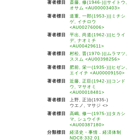
著者標目
斎藤, 修(1946-)||サイトウ,
オサム <AU00003403>
著者標目
道重, 一郎(1953-)||ミチシ
ゲ, イチロウ
<AU00276006>
著者標目
平出, 尚道(1962-)||ヒライ
デ, ナオミチ
<AU00429611>
著者標目
村松, 晋(1970-)||ムラマツ,
ススム <AU00398256>
著者標目
肥前, 栄一(1935-)||ヒゼン,
エイイチ <AU00009150>
著者標目
近藤, 正臣(1942-)||コンド
ウ, マサオミ
<AU00018481>
著者標目
上野, 正治(1935-)
ウエノ, マサジ <>
著者標目
高嶋, 修一(1975-)||タカシ
マ, シュウイチ
<AU00387180>
分類標目
経済史・事情．経済体制
NDC8:332.01