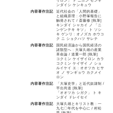
リロン」 ト ニホン ゼンキ
ンダイシ ケンキュウ
内容著作注記
近代社会の「人間的基礎」
と組織原理 : 小野塚報告に
触発されて / 斎藤修 [執筆]
キンダイ シャカイ ノ 「ニ
ンゲンテキ キソ」 ト ソシ
キ ゲンリ : オノズカ ホウコ
ク ニ ショクハツ サレテ
内容著作注記
国民経済論から国民経済の
諸類型へ : 大塚久雄の産業
革命論 / 道重一郎 [執筆]
コクミン ケイザイロン カラ
コクミン ケイザイ ノ ショ
ルイケイ エ : オオツカ ヒサ
オ ノ サンギョウ カクメイ
ロン
内容著作注記
「大塚史学」と近代奴隷制 /
平出尚道 [執筆]
「オオツカ シガク」 ト キ
ンダイ ドレイセイ
内容著作注記
大塚久雄とキリスト教 : 一
九七〇年代を中心に / 村松
晋 [執筆]