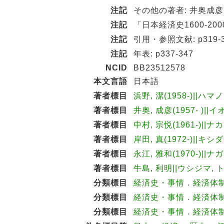
注記
その他の著者: 井奥成彦,
注記
「日本経済史1600-200
注記
引用・参照文献: p319-3
注記
年表: p337-347
NCID
BB23512578
本文言語
日本語
著者標目
浜野, 潔(1958-)||ハマノ
著者標目
井奥, 成彦(1957- )||
著者標目
中村, 宗悦(1961-)||ナ
著者標目
岸田, 真(1972-)||キシダ
著者標目
永江, 雅和(1970-)||ナ
著者標目
牛島, 利明||ウシジマ, ト
分類標目
経済史・事情．経済体制 N
分類標目
経済史・事情．経済体制 N
分類標目
経済史・事情．経済体制 N