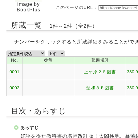
image by
このページのURL：
BookPlus
所蔵一覧
1件～2件（全2件）
ナンバーをクリックすると所蔵詳細をみることがで
巻号
配架場所
No.
0001
上ケ原２Ｆ図書
330.9
0002
聖和３Ｆ図書
330.9
目次・あらすじ
あらすじ
好評を得た教科書の増補改訂版！太閤検地、幕藩