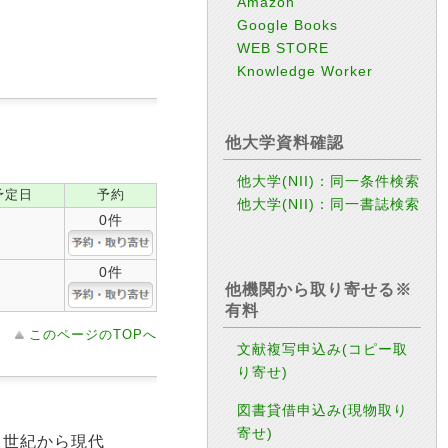
Amazon
Google Books
WEB STORE
Knowledge Worker
他大学資料確認
他大学(NII)：同一条件検索
予定日
予約
他大学(NII)：同一書誌検索
0件
0件
他機関から取り寄せる※
有料
このページのTOPへ
文献複写申込み(コピー取
り寄せ)
図書貸借申込み(現物取り
寄せ)
７世紀から現代