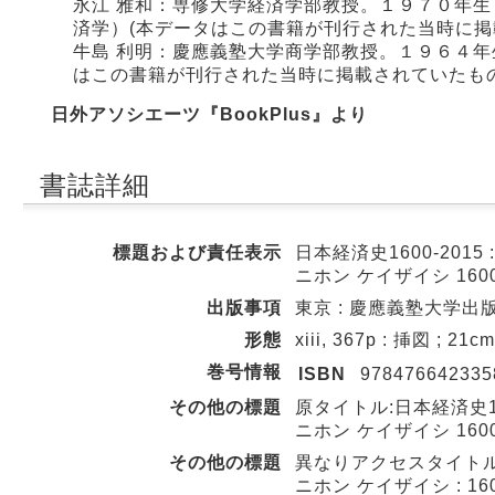
永江 雅和：専修大学経済学部教授。１９７０年
済学）(本データはこの書籍が刊行された当時に掲
牛島 利明：慶應義塾大学商学部教授。１９６４年
はこの書籍が刊行された当時に掲載されていたもの
日外アソシエーツ『BookPlus』より
書誌詳細
標題および責任表示
日本経済史1600-2015 
ニホン ケイザイシ 1600
出版事項
東京 : 慶應義塾大学出版会 
形態
xiii, 367p : 挿図 ; 21cm
巻号情報
ISBN
978476642335
その他の標題
原タイトル:日本経済史16
ニホン ケイザイシ 1600
その他の標題
異なりアクセスタイトル:日
ニホン ケイザイシ : 160