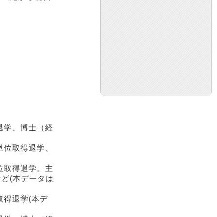
退学、博士（経
単位取得退学、
位取得退学。主
ど(本データは
得退学(本デ