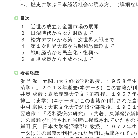
へ、歴史に学ぶ日本経済社会の読み方。（詳細な
目次
１ 近世の成立と全国市場の展開
２ 田沼時代から松方財政まで
３ 松方デフレから第１次世界大戦まで
４ 第１次世界大戦から昭和恐慌期まで
５ 戦時経済から民主化・復興へ
６ 高度成長から平成不況まで
著者略歴
浜野 潔：元関西大学経済学部教授。１９５８年
済学）。２０１３年逝去(本データはこの書籍が刊
井奥 成彦：慶應義塾大学文学部教授。１９５７
博士（史学）(本データはこの書籍が刊行された当
中村 宗悦：大東文化大学経済学部教授。１９６
要著作：『昭和恐慌の研究』（共著、東洋経済新
この書籍が刊行された当時に掲載されていたもので
岸田 真：日本大学経済学部准教授。１９７２年生
ータはこの書籍が刊行された当時に掲載されていた