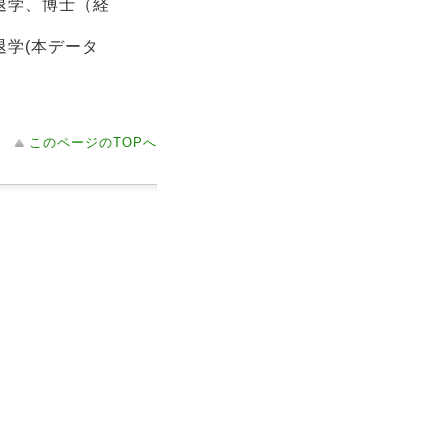
退学、博士（経
学(本データ
このページのTOPへ