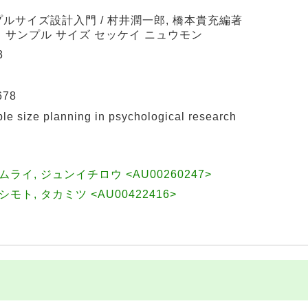
ルサイズ設計入門 / 村井潤一郎, 橋本貴充編著
ノ サンプル サイズ セッケイ ニュウモン
3
678
ze planning in psychological research
||ムライ, ジュンイチロウ <AU00260247>
|ハシモト, タカミツ <AU00422416>