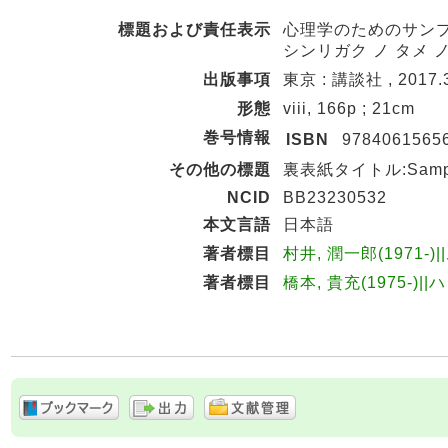
標題および責任表示
心理学のためのサンプ
シンリガク ノ タメ 
出版事項
東京 : 講談社 , 2017.
形態
viii, 166p ; 21cm
巻号情報
ISBN
9784061565
その他の標題
裏表紙タイトル:Sample si
NCID
BB23230532
本文言語
日本語
著者標目
村井, 潤一郎(1971-)
著者標目
橋本, 貴充(1975-)|