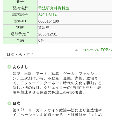
巻号
配架場所
司法研究科資料室
請求記号
340.1:3114
資料ID
0006154199
状態
貸出中
返却予定日
2050/12/31
予約
0件
このページのTOPへ
目次・あらすじ
あらすじ
音楽、出版、アート、写真、ゲーム、ファッショ
ン、二次創作から、不動産、金融、家族、政治ま
で。アフターインターネット時代の文化を駆動する
新しい法の設計。クリエイターの“自由”を守り、表
現を加速させる気鋭の弁護士の初の著書。
目次
第１部 リーガルデザイン総論―法により創造性や
イノベーションを加速させることは可能か（はじめ