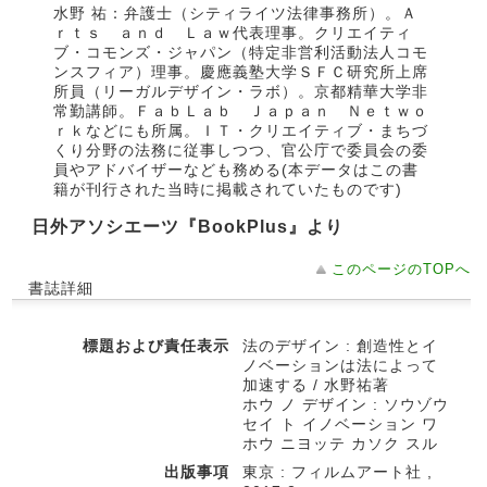
水野 祐：弁護士（シティライツ法律事務所）。Ａ
ｒｔｓ ａｎｄ Ｌａｗ代表理事。クリエイティ
ブ・コモンズ・ジャパン（特定非営利活動法人コモ
ンスフィア）理事。慶應義塾大学ＳＦＣ研究所上席
所員（リーガルデザイン・ラボ）。京都精華大学非
常勤講師。ＦａｂＬａｂ Ｊａｐａｎ Ｎｅｔｗｏ
ｒｋなどにも所属。ＩＴ・クリエイティブ・まちづ
くり分野の法務に従事しつつ、官公庁で委員会の委
員やアドバイザーなども務める(本データはこの書
籍が刊行された当時に掲載されていたものです)
日外アソシエーツ『BookPlus』より
このページのTOPへ
書誌詳細
標題および責任表示
法のデザイン : 創造性とイ
ノベーションは法によって
加速する / 水野祐著
ホウ ノ デザイン : ソウゾウ
セイ ト イノベーション ワ
ホウ ニヨッテ カソク スル
出版事項
東京 : フィルムアート社 ,