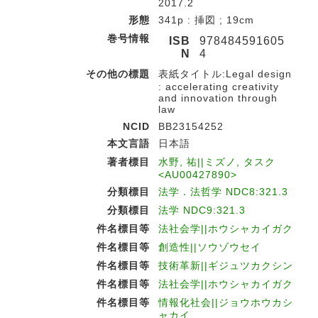
2017.2
形態
341p : 挿図 ; 19cm
巻号情報
ISB
978484591605
N
4
その他の標題
表紙タイトル:Legal design
: accelerating creativity
and innovation through
law
NCID
BB23154252
本文言語
日本語
著者標目
水野, 祐||ミズノ, タスク
<AU00427890>
分類標目
法学．法哲学 NDC8:321.3
分類標目
法学 NDC9:321.3
件名標目等
法社会学||ホウシャカイガク
件名標目等
創造性||ソウゾウセイ
件名標目等
技術革新||ギジュツカクシン
件名標目等
法社会学||ホウシャカイガク
件名標目等
情報化社会||ジョウホウカシ
ャカイ