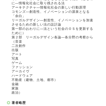
に―情報化社会に取り残される法
アーキテクチャ―情報化社会の新しい行動原理
コモンズ―創造性、イノベーションの源泉となる
「余白」
リーガルデザイン―創造性、イノベーションを加速
させるための新しい法の設計論
第一部のおわりに―法という社会のＯＳを更新する
ために）
第２部 リーガルデザイン各論―各分野の考察から
（音楽
二次創作
出版
アート
写真
ゲーム
ファッション
アーカイヴ
ハードウェア
不動産（建物、土地、都市）
金融
家族
政治）
著者略歴