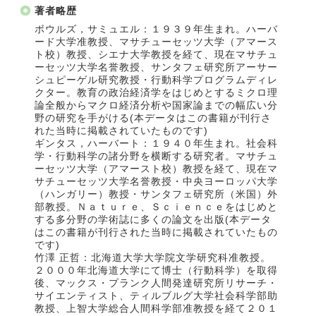
著者略歴
ボウルズ，サミュエル：１９３９年生まれ。ハーバ
ード大学准教授、マサチューセッツ大学（アマース
ト校）教授、シエナ大学教授を経て、現在マサチュ
ーセッツ大学名誉教授、サンタフェ研究所アーサー
シュピーゲル研究教授・行動科学プログラムディレ
クター。教育の政治経済学をはじめとするミクロ理
論全般からマクロ経済分析や国家論までの幅広い分
野の研究を手がける(本データはこの書籍が刊行さ
れた当時に掲載されていたものです)
ギンタス，ハーバート：１９４０年生まれ。社会科
学・行動科学の諸分野を横断する研究者。マサチュ
ーセッツ大学（アマースト校）教授を経て、現在マ
サチューセッツ大学名誉教授・中央ヨーロッパ大学
（ハンガリー）教授・サンタフェ研究所（米国）外
部教授。Ｎａｔｕｒｅ、Ｓｃｉｅｎｃｅをはじめと
する多分野の学術誌に多くの論文を出版(本データ
はこの書籍が刊行された当時に掲載されていたもの
です)
竹澤 正哲：北海道大学大学院文学研究科准教授。
２０００年北海道大学にて博士（行動科学）を取得
後、マックス・プランク人間発達研究所リサーチ・
サイエンティスト、ティルブルグ大学社会科学部助
教授、上智大学総合人間科学部准教授を経て２０１