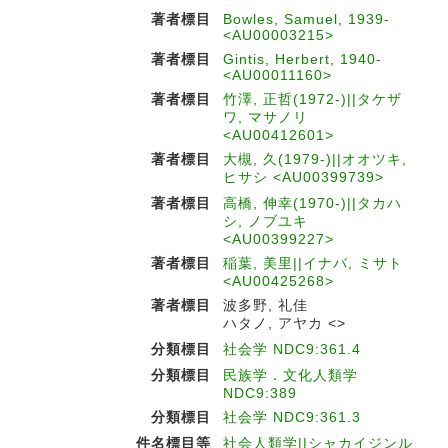
著者標目
Bowles, Samuel, 1939-
<AU00003215>
著者標目
Gintis, Herbert, 1940-
<AU00011160>
著者標目
竹澤, 正哲(1972-)||タケザ
ワ, マサノリ
<AU00412601>
著者標目
大槻, 久(1979-)||オオツキ,
ヒサシ <AU00399739>
著者標目
高橋, 伸幸(1970-)||タカハ
シ, ノブユキ
<AU00399227>
著者標目
稲葉, 美里||イナバ, ミサト
<AU00425268>
著者標目
波多野, 礼佳
ハタノ, アヤカ <>
分類標目
社会学 NDC9:361.4
分類標目
民族学．文化人類学
NDC9:389
分類標目
社会学 NDC9:361.3
件名標目等
社会人類学||シャカイジンル