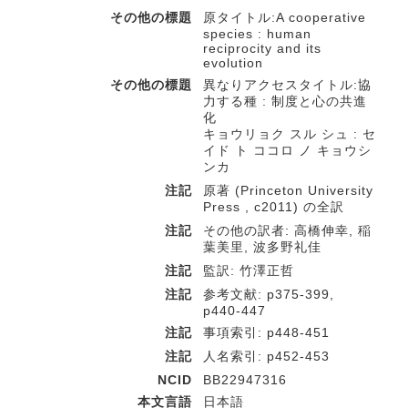
その他の標題
原タイトル:A cooperative
species : human
reciprocity and its
evolution
その他の標題
異なりアクセスタイトル:協
力する種 : 制度と心の共進
化
キョウリョク スル シュ : セ
イド ト ココロ ノ キョウシ
ンカ
注記
原著 (Princeton University
Press , c2011) の全訳
注記
その他の訳者: 高橋伸幸, 稲
葉美里, 波多野礼佳
注記
監訳: 竹澤正哲
注記
参考文献: p375-399,
p440-447
注記
事項索引: p448-451
注記
人名索引: p452-453
NCID
BB22947316
本文言語
日本語