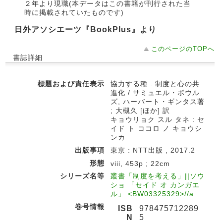
２年より現職(本データはこの書籍が刊行された当
時に掲載されていたものです)
日外アソシエーツ『BookPlus』より
このページのTOPへ
書誌詳細
標題および責任表示
協力する種 : 制度と心の共
進化 / サミュエル・ボウル
ズ, ハーバート・ギンタス著
; 大槻久 [ほか] 訳
キョウリョク スル タネ : セ
イド ト ココロ ノ キョウシ
ンカ
出版事項
東京 : NTT出版 , 2017.2
形態
viii, 453p ; 22cm
シリーズ名等
叢書「制度を考える」||ソウ
ショ 「セイド オ カンガエ
ル」 <BW03325329>//a
巻号情報
ISB
978475712289
N
5