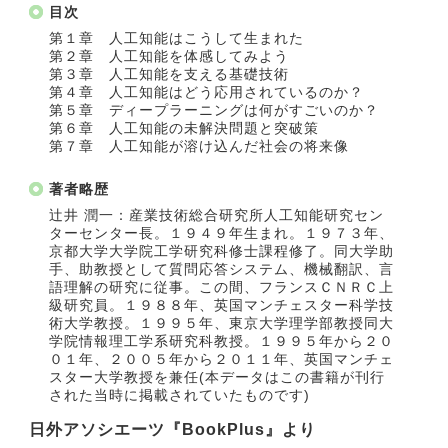
目次
第１章 人工知能はこうして生まれた
第２章 人工知能を体感してみよう
第３章 人工知能を支える基礎技術
第４章 人工知能はどう応用されているのか？
第５章 ディープラーニングは何がすごいのか？
第６章 人工知能の未解決問題と突破策
第７章 人工知能が溶け込んだ社会の将来像
著者略歴
辻井 潤一：産業技術総合研究所人工知能研究セン
ターセンター長。１９４９年生まれ。１９７３年、
京都大学大学院工学研究科修士課程修了。同大学助
手、助教授として質問応答システム、機械翻訳、言
語理解の研究に従事。この間、フランスＣＮＲＣ上
級研究員。１９８８年、英国マンチェスター科学技
術大学教授。１９９５年、東京大学理学部教授同大
学院情報理工学系研究科教授。１９９５年から２０
０１年、２００５年から２０１１年、英国マンチェ
スター大学教授を兼任(本データはこの書籍が刊行
された当時に掲載されていたものです)
日外アソシエーツ『BookPlus』より