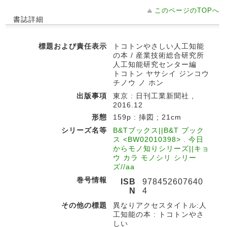
このページのTOPへ
書誌詳細
標題および責任表示
トコトンやさしい人工知能
の本 / 産業技術総合研究所
人工知能研究センター編
トコトン ヤサシイ ジンコウ
チノウ ノ ホン
出版事項
東京 : 日刊工業新聞社 ,
2016.12
形態
159p : 挿図 ; 21cm
シリーズ名等
B&Tブックス||B&T ブック
ス <BW02010398> . 今日
からモノ知りシリーズ||キョ
ウ カラ モノシリ シリー
ズ//aa
巻号情報
ISB
978452607640
N
4
その他の標題
異なりアクセスタイトル:人
工知能の本 : トコトンやさ
しい