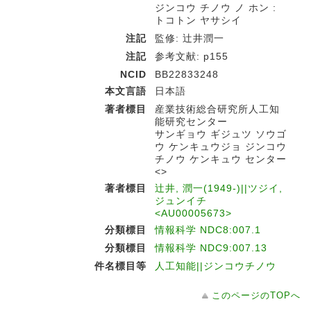
ジンコウ チノウ ノ ホン :
トコトン ヤサシイ
注記
監修: 辻井潤一
注記
参考文献: p155
NCID
BB22833248
本文言語
日本語
著者標目
産業技術総合研究所人工知
能研究センター
サンギョウ ギジュツ ソウゴ
ウ ケンキュウジョ ジンコウ
チノウ ケンキュウ センター
<>
著者標目
辻井, 潤一(1949-)||ツジイ,
ジュンイチ
<AU00005673>
分類標目
情報科学 NDC8:007.1
分類標目
情報科学 NDC9:007.13
件名標目等
人工知能||ジンコウチノウ
このページのTOPへ