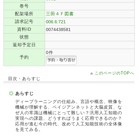
巻号
配架場所
三田４Ｆ図書
請求記号
006.6:721
資料ID
0074438581
状態
返却予定日
0件
予約
このページのTOPへ
目次・あらすじ
あらすじ
ディープラーニングの仕組み、言語や概念、映像を
機械が理解する、ベイジアンネットと大脳皮質、な
ぜ人の常識は機械にとって難しい？汎用人工知能の
実現への課題、どうすればうまく応用できるのか？
応用が進む今の時代、改めて人工知能技術の全体像
を見てみる。