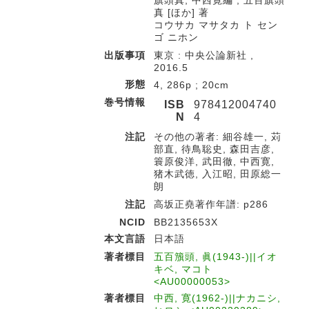
旗頭真, 中西寛編 ; 五百旗頭
真 [ほか] 著
コウサカ マサタカ ト セン
ゴ ニホン
出版事項
東京 : 中央公論新社 ,
2016.5
形態
4, 286p ; 20cm
巻号情報
ISB
978412004740
N
4
注記
その他の著者: 細谷雄一, 苅
部直, 待鳥聡史, 森田吉彦,
簑原俊洋, 武田徹, 中西寛,
猪木武徳, 入江昭, 田原総一
朗
注記
高坂正堯著作年譜: p286
NCID
BB2135653X
本文言語
日本語
著者標目
五百籏頭, 眞(1943-)||イオ
キベ, マコト
<AU00000053>
著者標目
中西, 寛(1962-)||ナカニシ,