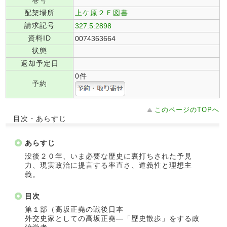
巻号
配架場所
上ケ原２Ｆ図書
請求記号
327.5:2898
資料ID
0074363664
状態
返却予定日
0件
予約
このページのTOPへ
目次・あらすじ
あらすじ
没後２０年、いま必要な歴史に裏打ちされた予見
力、現実政治に提言する率直さ、道義性と理想主
義。
目次
第１部（高坂正堯の戦後日本
外交史家としての高坂正堯―「歴史散歩」をする政