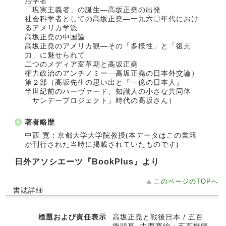
治学者
「現実主義者」の誕生―高坂正堯の出発
社会科学者としての高坂正堯―一九六〇年代におけ
るアメリカ学派
高坂正堯の中国論
高坂正堯のアメリカ観―その「多様性」と「復元
力」に魅せられて
二つのメディア変革期と高坂正堯
権力政治のアンチノミー―高坂正堯の日本外交論）
第２部（高坂先生の思い出と『一億の日本人』
半世紀前のハーヴァード、知識人の小さな共同体
「サンデープロジェクト」時代の高坂さん）
著者略歴
中西 寛：京都大学大学院教授(本データはこの書籍
が刊行された当時に掲載されていたものです)
日外アソシエーツ『BookPlus』より
このページのTOPへ
書誌詳細
標題および責任表示
高坂正堯と戦後日本 / 五百