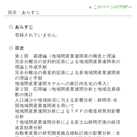
このページのTOPへ
目次・あらすじ
あらすじ
登録されていません。
目次
第１部 基礎編（地域間産業連関表の構造と理論
完全分離法の並列的拡張による地域間産業連関表の
理論と作成手順
完全分離法の垂直的拡張による多地域間産業連関表
の理論と手順
地域間産業連関モデルへの家計内生化の導入）
第２部 応用編（地域間産業連関分析と地域交易係
数の推計
人口減少が地域経済に与える影響分析：静岡市‐全
国地域間産業連関表を用いて
地域間産業連関分析によるＴＰＰの都道府県別影響
分析
７地域間産業連関分析による富士山静岡空港の経済
波及効果分析
自動車産業の研究開発拠点移転計画の影響分析：全