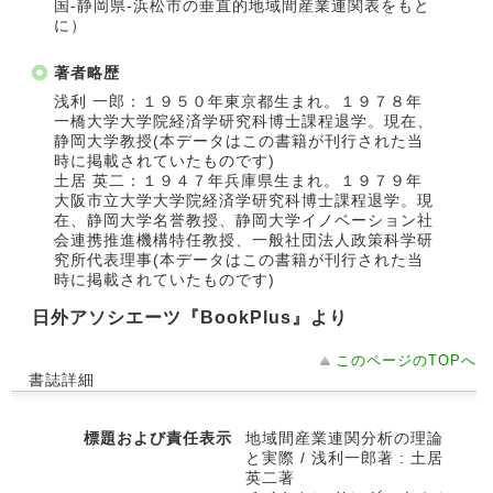
国‐静岡県‐浜松市の垂直的地域間産業連関表をもと
に）
著者略歴
浅利 一郎：１９５０年東京都生まれ。１９７８年
一橋大学大学院経済学研究科博士課程退学。現在、
静岡大学教授(本データはこの書籍が刊行された当
時に掲載されていたものです)
土居 英二：１９４７年兵庫県生まれ。１９７９年
大阪市立大学大学院経済学研究科博士課程退学。現
在、静岡大学名誉教授、静岡大学イノベーション社
会連携推進機構特任教授、一般社団法人政策科学研
究所代表理事(本データはこの書籍が刊行された当
時に掲載されていたものです)
日外アソシエーツ『BookPlus』より
このページのTOPへ
書誌詳細
標題および責任表示
地域間産業連関分析の理論
と実際 / 浅利一郎著 : 土居
英二著