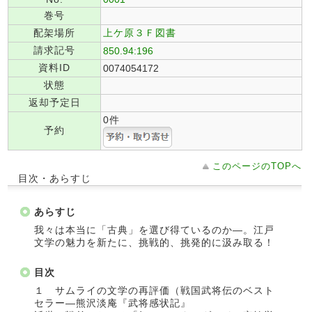
巻号
配架場所
上ケ原３Ｆ図書
請求記号
850.94:196
資料ID
0074054172
状態
返却予定日
0件
予約
このページのTOPへ
目次・あらすじ
あらすじ
我々は本当に「古典」を選び得ているのか―。江戸
文学の魅力を新たに、挑戦的、挑発的に汲み取る！
目次
１ サムライの文学の再評価（戦国武将伝のベスト
セラー―熊沢淡庵『武将感状記』