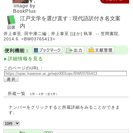
image by
BookPlus
江戸文学を選び直す : 現代語訳付き名文案
内
井上泰至, 田中康二編 ; 井上泰至 [ほか] 執筆. -- 笠間書院,
2014.6. <BW03765413>
便利機能：
詳細情報を見る
このページのURL：
所蔵一覧
1件～1件（全1件）
ナンバーをクリックすると所蔵詳細をみることができま
す。
No.
0001