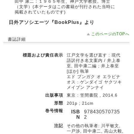
田中 康二：１９６５年生、神戸大学教授。博士
（文学）(本データはこの書籍が刊行された当時に
掲載されていたものです)
日外アソシエーツ『BookPlus』より
このページのTOPへ
書誌詳細
標題および責任表示
江戸文学を選び直す : 現代
語訳付き名文案内 / 井上泰
至, 田中康二編 ; 井上泰至
[ほか] 執筆
エド ブンガク オ エラビナ
オス : ゲンダイゴ ヤクツキ
メイブン アンナイ
出版事項
東京 : 笠間書院 , 2014.6
形態
201p ; 21cm
巻号情報
ISB
978430570735
N
2
注記
その他の執筆者: 川平敏文,
一戸渉, 田中康二, 高山大毅,