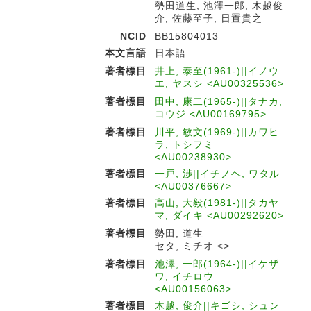
勢田道生, 池澤一郎, 木越俊
介, 佐藤至子, 日置貴之
NCID
BB15804013
本文言語
日本語
著者標目
井上, 泰至(1961-)||イノウ
エ, ヤスシ <AU00325536>
著者標目
田中, 康二(1965-)||タナカ,
コウジ <AU00169795>
著者標目
川平, 敏文(1969-)||カワヒ
ラ, トシフミ
<AU00238930>
著者標目
一戸, 渉||イチノヘ, ワタル
<AU00376667>
著者標目
高山, 大毅(1981-)||タカヤ
マ, ダイキ <AU00292620>
著者標目
勢田, 道生
セタ, ミチオ <>
著者標目
池澤, 一郎(1964-)||イケザ
ワ, イチロウ
<AU00156063>
著者標目
木越, 俊介||キゴシ, シュン