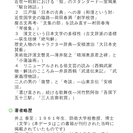
近世〜戦前における「知」のスタンダード―室鳩巣
『駿台雑話』）
２ 江戸版「日本の古典」への扉（和漢という対‐
近世国学史の隘路―荷田春満『創学校啓』
擬古文再考‐「文集の部」を読み直す―村田春海
『琴後集』）
３ 漢文という日本文学の多様性（古文辞派の道標
―荻生徂徠『絶句解』
歴史人物のキャラクター辞典―安積澹泊『大日本史
賛薮』
美術批評漢文瞥見―薄井龍之「晴湖奥原君之碑」と
『小蓮論画』）
４ リニューアルされる俗文芸の読み（西鶴武家
物・解法のこころみ―井原西鶴『武道伝来記』『武
家義理物語』
二人の男の「復讐」と「奇談」―山東京伝『安積
沼』
「選び直され」続ける歌舞伎―河竹黙阿弥『吾孺下
五十三駅』『三人吉廓初買』）
著者略歴
井上 泰至：１９６１年生、防衛大学校教授。博士
（文学）(本データはこの書籍が刊行された当時に
掲載されていたものです)