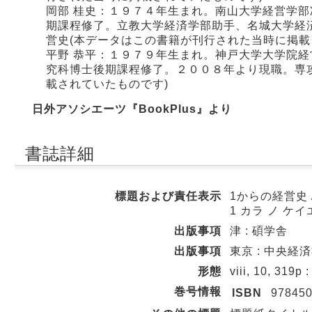
岡部 桂史：１９７４年生まれ。南山大学経営学
期課程修了。立教大学経済学部助手、名城大学経
営史(本データはこの書籍が刊行された当時に掲載
平野 恭平：１９７９年生まれ。神戸大学大学院
究科博士後期課程修了。２００８年より現職。専
載されていたものです)
日外アソシエーツ『BookPlus』より
書誌詳細
標題および責任表示
1からの経営史 
1 カラ ノ ケ
出版事項
津 : 碩学舎
出版事項
東京 : 中央経済社
形態
viii, 10, 319
巻号情報
ISBN
97845