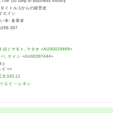
1st step of business history
タイトル:1からの経営史
ケイエイシ
い本: 各章末
99-307
3-)||ミヤモト, マタオ <AU00029469>
ベ, ケイシ <AU00397444>
-)
イ <>
:335.21
ケイエイ -- レキシ