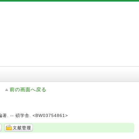
前の画面へ戻る
 -- 碩学舎. <BW03754861>