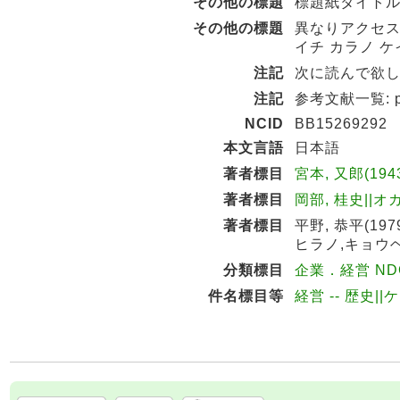
その他の標題
標題紙タイトル:The 
その他の標題
異なりアクセス
イチ カラノ 
注記
次に読んで欲し
注記
参考文献一覧: p2
NCID
BB15269292
本文言語
日本語
著者標目
宮本, 又郎(194
著者標目
岡部, 桂史||オカ
著者標目
平野, 恭平(1979
ヒラノ,キョウヘ
分類標目
企業．経営 NDC9
件名標目等
経営 -- 歴史||