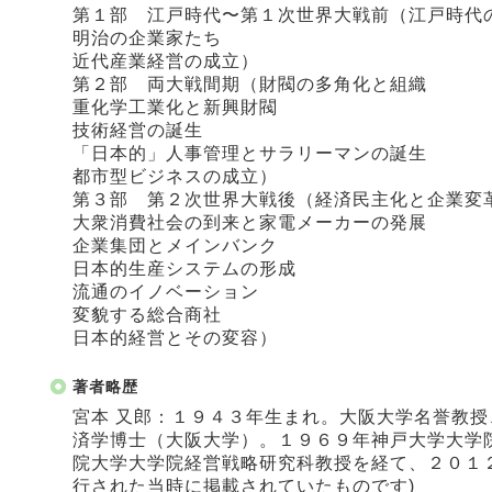
第１部 江戸時代〜第１次世界大戦前（江戸時代
明治の企業家たち
近代産業経営の成立）
第２部 両大戦間期（財閥の多角化と組織
重化学工業化と新興財閥
技術経営の誕生
「日本的」人事管理とサラリーマンの誕生
都市型ビジネスの成立）
第３部 第２次世界大戦後（経済民主化と企業変
大衆消費社会の到来と家電メーカーの発展
企業集団とメインバンク
日本的生産システムの形成
流通のイノベーション
変貌する総合商社
日本的経営とその変容）
著者略歴
宮本 又郎：１９４３年生まれ。大阪大学名誉教
済学博士（大阪大学）。１９６９年神戸大学大学
院大学大学院経営戦略研究科教授を経て、２０１
行された当時に掲載されていたものです)