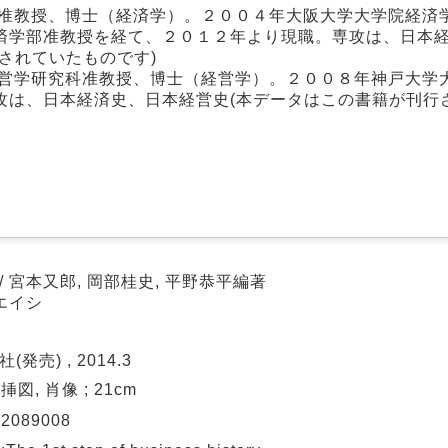
部准教授、博士（経済学）。２００４年大阪大学大学院経済
済学部准教授を経て、２０１２年より現職。専攻は、日本
されていたものです)
経営学研究科准教授、博士（経営学）。２００８年神戸大学
攻は、日本経済史、日本経営史(本データはこの書籍が刊行
/ 宮本又郎, 岡部桂史, 平野恭平編著
イエイシ
(発売) , 2014.3
p : 挿図, 肖像 ; 21cm
02089008