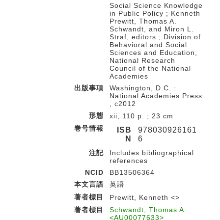
Social Science Knowledge
in Public Policy ; Kenneth
Prewitt, Thomas A.
Schwandt, and Miron L.
Straf, editors ; Division of
Behavioral and Social
Sciences and Education,
National Research
Council of the National
Academies
出版事項
Washington, D.C. :
National Academies Press
, c2012
形態
xii, 110 p. ; 23 cm
巻号情報
ISB
978030926161
N
6
注記
Includes bibliographical
references
NCID
BB13506364
本文言語
英語
著者標目
Prewitt, Kenneth <>
著者標目
Schwandt, Thomas A.
<AU00077633>