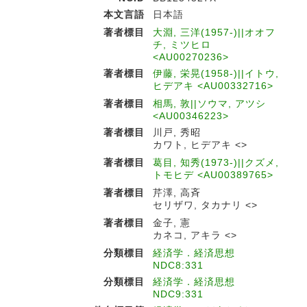
本文言語
日本語
著者標目
大淵, 三洋(1957-)||オオフ
チ, ミツヒロ
<AU00270236>
著者標目
伊藤, 栄晃(1958-)||イトウ,
ヒデアキ <AU00332716>
著者標目
相馬, 敦||ソウマ, アツシ
<AU00346223>
著者標目
川戸, 秀昭
カワト, ヒデアキ <>
著者標目
葛目, 知秀(1973-)||クズメ,
トモヒデ <AU00389765>
著者標目
芹澤, 高斉
セリザワ, タカナリ <>
著者標目
金子, 憲
カネコ, アキラ <>
分類標目
経済学．経済思想
NDC8:331
分類標目
経済学．経済思想
NDC9:331