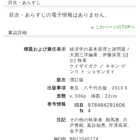
目次・あらすじ
目次・あらすじの電子情報はありません。
このページのTOPへ
書誌詳細
標題および責任表示
経済学の基本原理と諸問題 /
大淵三洋編著 ; 伊藤栄晃 [ほ
か] 執筆
ケイザイガク ノ キホン ゲ
ンリ ト ショモンダイ
版次
増訂版
出版事項
東京 : 八千代出版 , 2013.5
形態
v, 336p : 挿図 ; 22cm
巻号情報
ISB
978484291606
N
4
注記
その他の執筆者: 相馬敦, 川
戸秀昭, 葛目知秀, 芹澤高斉,
金子憲
NCID
BB1254527X