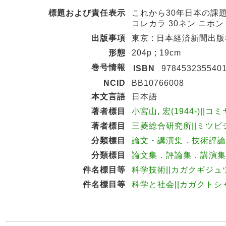
標題および責任表示
これから30年日本の課題
コレカラ 30ネン ニホン
出版事項
東京 : 日本経済新聞出版社 
形態
204p ; 19cm
巻号情報
ISBN
978453235540
NCID
BB10766008
本文言語
日本語
著者標目
小宮山, 宏(1944-)||コミ
著者標目
三菱総合研究所||ミツビシ
分類標目
論文・講演集．技術評論．雑
分類標目
論文集．評論集．講演集 N
件名標目等
科学技術||カガクギジュ
件名標目等
科学と社会||カガクトシ