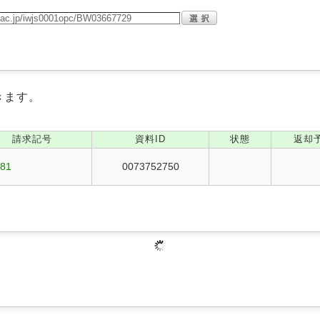
きます。
請求記号
資料ID
状態
返却
281
0073752750