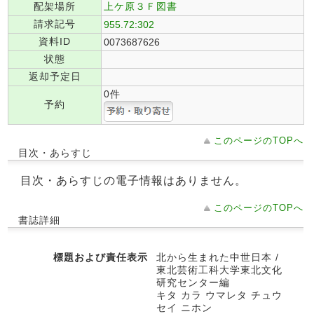
配架場所
上ケ原３Ｆ図書
請求記号
955.72:302
資料ID
0073687626
状態
返却予定日
0件
予約
このページのTOPへ
目次・あらすじ
目次・あらすじの電子情報はありません。
このページのTOPへ
書誌詳細
標題および責任表示
北から生まれた中世日本 /
東北芸術工科大学東北文化
研究センター編
キタ カラ ウマレタ チュウ
セイ ニホン