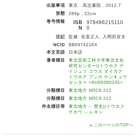
出版事項
東京 : 高志書院 , 2012.7
形態
289p ; 22cm
巻号情報
ISB
978486215110
N
0
注記
監修: 安斎正人, 入間田宣夫
NCID
BB0974216X
本文言語
日本語
著者標目
東北芸術工科大学東北文化
研究センター||トウホク ゲ
イジュツ コウカ ダイガク
トウホク ブンカ ケンキュウ
センター <AU00380205>
分類標目
東北地方 NDC8:212
分類標目
東北地方 NDC9:212
件名標目等
東北地方 -- 歴史||トウホク
チホウ -- レキシ
このページのTOPへ