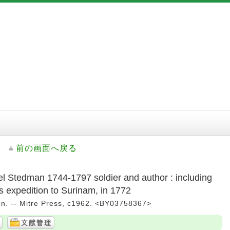
前の画面へ戻る
el Stedman 1744-1797 soldier and author : including
is expedition to Surinam, in 1772
n. -- Mitre Press, c1962. <BY03758367>