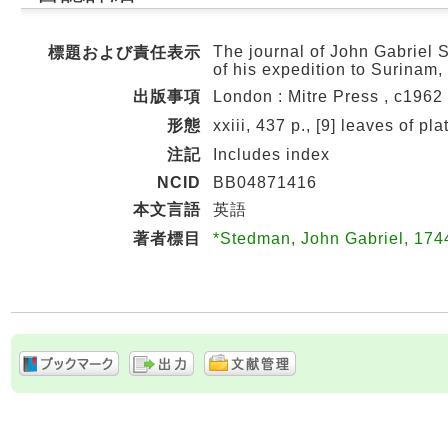
The journal of John Gabriel 
標題および責任表示
of his expedition to Surinam
出版事項
London : Mitre Press , c1962
形態
xxiii, 437 p., [9] leaves of pla
注記
Includes index
NCID
BB04871416
本文言語
英語
著者標目
*Stedman, John Gabriel, 1