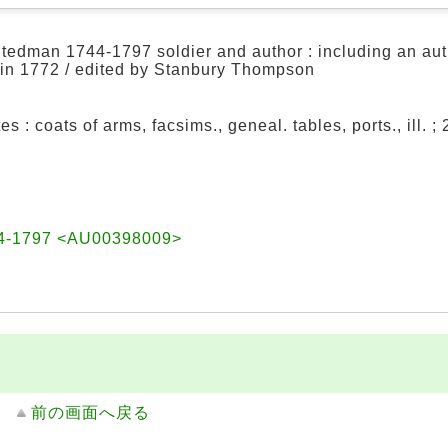
Stedman 1744-1797 soldier and author : including an au
, in 1772 / edited by Stanbury Thompson
tes : coats of arms, facsims., geneal. tables, ports., ill. ;
744-1797 <AU00398009>
前の画面へ戻る