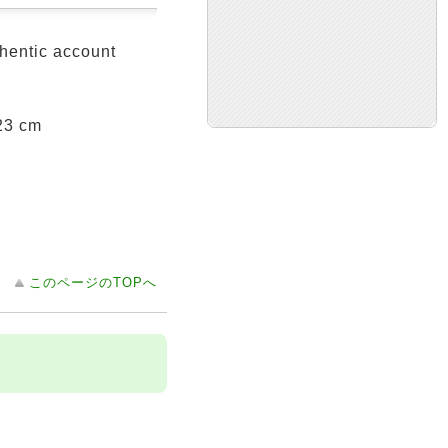
thentic account
 23 cm
このページのTOPへ